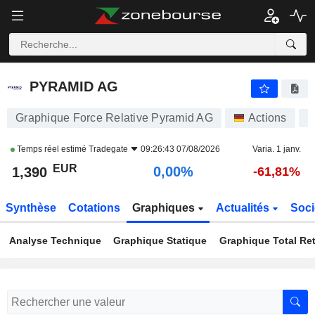
PYRAMID AG
1,390
€
0,00%
PYRAMID AG
Graphique Force Relative Pyramid AG
Actions
M
Temps réel estimé
Tradegate
09:26:43 07/08/2026
Varia. 1 janv.
EUR
0,00%
1,390
-61,81%
Synthèse
Cotations
Graphiques
Actualités
Soci
Analyse Technique
Graphique Statique
Graphique Total Re