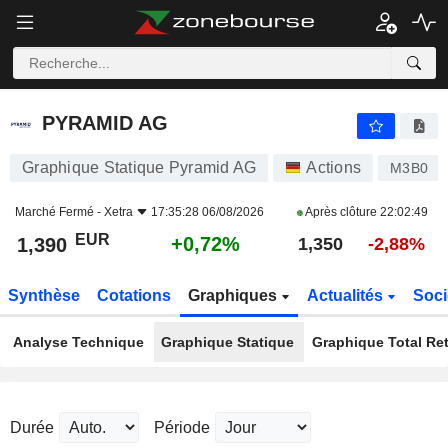
PYRAMID AG
1,390
€
+0,72%
PYRAMID AG
Graphique Statique Pyramid AG
Actions
M3B0
Marché Fermé -
Xetra
17:35:28 06/08/2026
Après clôture
22:02:49
EUR
+0,72%
1,390
1,350
-2,88%
Synthèse
Cotations
Graphiques
Actualités
Soci
Analyse Technique
Graphique Statique
Graphique Total Re
Durée
Période