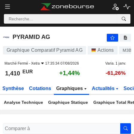
PYRAMID AG
1,410
€
+1,44%
PYRAMID AG
Graphique Comparatif Pyramid AG
Actions
M3B0
Marché Fermé -
Xetra
17:35:34 07/08/2026
Varia. 1 janv.
EUR
+1,44%
1,410
-61,26%
Synthèse
Cotations
Graphiques
Actualités
Soci
Analyse Technique
Graphique Statique
Graphique Total Re