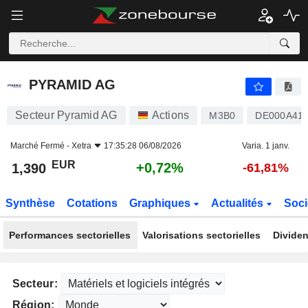
PYRAMID AG
1,390
€
+0,72%
PYRAMID AG
Secteur Pyramid AG
Actions
M3B0
DE000A41
Marché Fermé -
Xetra
17:35:28 06/08/2026
Varia. 1 janv.
EUR
+0,72%
1,390
-61,81%
Synthèse
Cotations
Graphiques
Actualités
Soci
Performances sectorielles
Valorisations sectorielles
Dividen
Secteur:
Région: