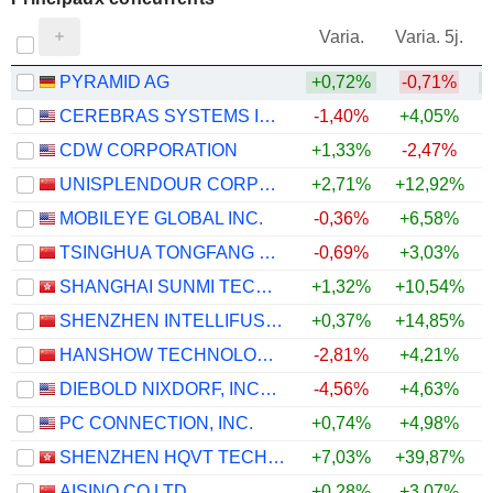
V
Varia.
Varia. 5j.
PYRAMID AG
+0,72%
-0,71%
CEREBRAS SYSTEMS INC.
-1,40%
+4,05%
+
CDW CORPORATION
+1,33%
-2,47%
UNISPLENDOUR CORPORATION LIMITED
+2,71%
+12,92%
+
MOBILEYE GLOBAL INC.
-0,36%
+6,58%
TSINGHUA TONGFANG CO., LTD.
-0,69%
+3,03%
SHANGHAI SUNMI TECHNOLOGY CO., LTD.
+1,32%
+10,54%
SHENZHEN INTELLIFUSION TECHNOLOGIES CO., LTD.
+0,37%
+14,85%
HANSHOW TECHNOLOGY CO., LTD.
-2,81%
+4,21%
DIEBOLD NIXDORF, INCORPORATED
-4,56%
+4,63%
PC CONNECTION, INC.
+0,74%
+4,98%
+
SHENZHEN HQVT TECHNOLOGY CO., LTD.
+7,03%
+39,87%
+
AISINO CO.LTD.
+0,28%
+3,07%