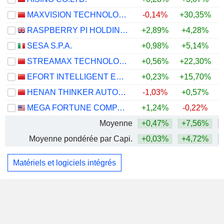
MAXVISION TECHNOLOGY CORP.
-0,14%
+30,35%
RASPBERRY PI HOLDINGS PLC
+2,89%
+4,28%
SESA S.P.A.
+0,98%
+5,14%
STREAMAX TECHNOLOGY CO., LTD.
+0,56%
+22,30%
EFORT INTELLIGENT EQUIPMENT CO., LTD.
+0,23%
+15,70%
HENAN THINKER AUTOMATIC EQUIPMENT CO.,LTD.
-1,03%
+0,57%
MEGA FORTUNE COMPANY LIMITED
+1,24%
-0,22%
+
Moyenne
+0,47%
+7,56%
Moyenne pondérée par Capi.
+0,03%
+4,72%
Matériels et logiciels intégrés