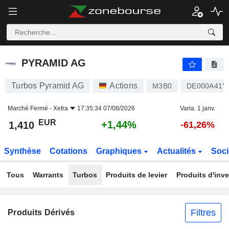
PYRAMID AG
1,410
€
+1,44%
PYRAMID AG
Turbos Pyramid AG
Actions
M3B0
DE000A41Y
Marché Fermé -
Xetra
17:35:34 07/08/2026
Varia. 1 janv.
EUR
+1,44%
1,410
-61,26%
Synthèse
Cotations
Graphiques
Actualités
Soci
Tous
Warrants
Turbos
Produits de levier
Produits d'inv
Filtres
Produits Dérivés