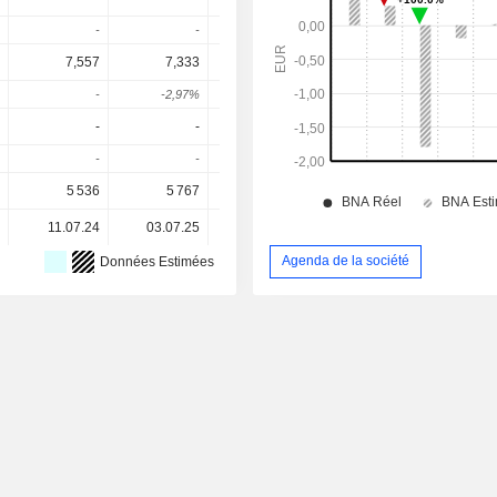
-
-
-
-
7,557
7,333
-
-
-
-2,97%
-
-
-
-
-
-0,19
0,0
-
-
-
-
110,53
5 536
5 767
-
5 767
5 76
11.07.24
03.07.25
-
-
Agenda de la société
Données Estimées