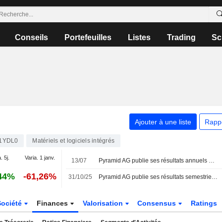
Conseils
Portefeuilles
Listes
Trading
Sc
Ajouter à une liste
Rapp
1YDL0
Matériels et logiciels intégrés
. 5j.
Varia. 1 janv.
13/07
Pyramid AG publie ses résultats annuels pour l'exercice clos le 31 décembre 2025
44%
-61,26%
31/10/25
Pyramid AG publie ses résultats semestriels au 30 juin 2025
Société
Finances
Valorisation
Consensus
Ratings