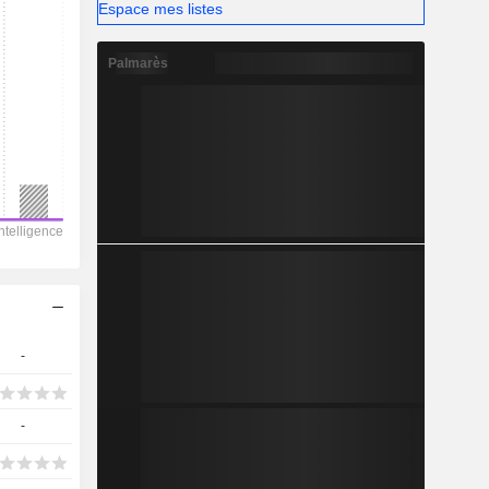
Espace mes listes
Palmarès
-
-