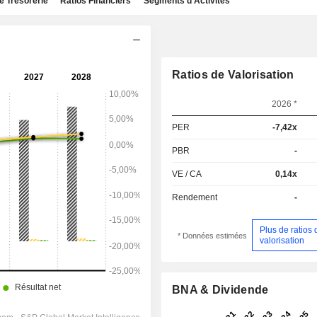
e Trésorerie
Ratios Financiers
Segments d'Activités
Ratios de Valorisation
2026 *
PER
-7,42x
PBR
-
VE / CA
0,14x
Rendement
-
Plus de ratios 
* Données estimées
valorisation
BNA & Dividende