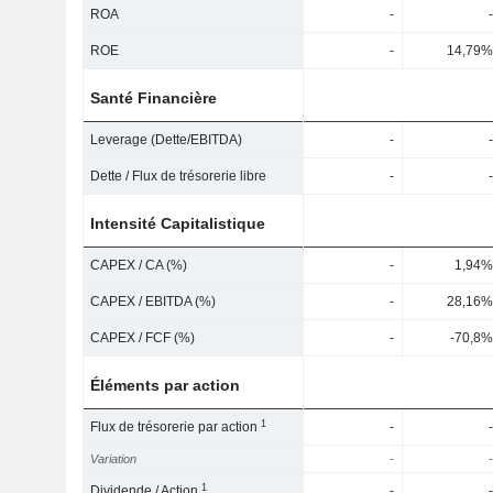
ROA
-
-
ROE
-
14,79%
Santé Financière
Leverage (Dette/EBITDA)
-
-
Dette / Flux de trésorerie libre
-
-
Intensité Capitalistique
CAPEX / CA (%)
-
1,94%
CAPEX / EBITDA (%)
-
28,16%
CAPEX / FCF (%)
-
-70,8%
Éléments par action
1
Flux de trésorerie par action
-
-
Variation
-
-
1
Dividende / Action
-
-