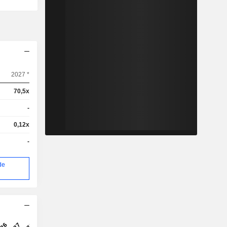
2027 *
70,5x
-
0,12x
-
de