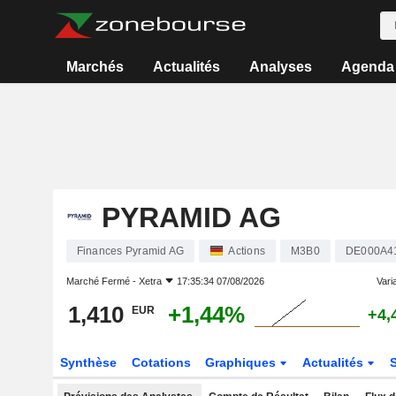
Marchés
Actualités
Analyses
Agenda
PYRAMID AG
Finances Pyramid AG
Actions
M3B0
DE000A4
Marché Fermé -
Xetra
17:35:34 07/08/2026
Varia
1,410
+1,44%
EUR
+4,
Synthèse
Cotations
Graphiques
Actualités