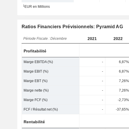
1
EUR en Millions
Ratios Financiers Prévisionnels: Pyramid AG
2021
2022
Période Fiscale : Décembre
Profitabilité
Marge EBITDA (%)
-
6,87%
Marge EBIT (%)
-
6,87%
Marge EBT (%)
-
7,26%
Marge nette (%)
-
7,26%
Marge FCF (%)
-
-2,73%
FCF / Résultat net (%)
-
-37,65%
Rentabilité