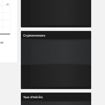
-
-
-
-
-
-
2
0,12
%
500%
Cryptomonnaies
7
5 767
-
-
Taux d'Intérêts