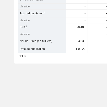
Variation
-
-
1
Actif net par Action
-
-
Variation
-
-
1
BNA
-0,488
-
Variation
-
-
Nbr de Titres (en Milliers)
4 639
-
Date de publication
11.03.22
-
1
EUR