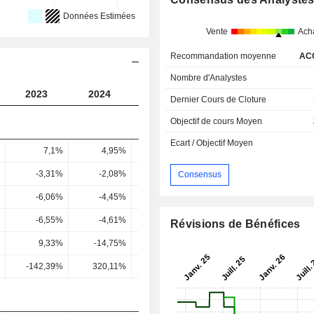
Données Estimées
Vente
Ach
Recommandation moyenne
AC
Nombre d'Analystes
2023
2024
2025
2026
2027
Dernier Cours de Cloture
Objectif de cours Moyen
Ecart / Objectif Moyen
7,1%
4,95%
2,72%
4,78%
5,13
-3,31%
-2,08%
-16,62%
0,67%
1,37
Consensus
-6,06%
-4,45%
-19,95%
-0,9%
0,98
-6,55%
-4,61%
-20,71%
0,22%
1,12
Révisions de Bénéfices
9,33%
-14,75%
8,9%
-1,41%
-1,81
-142,39%
320,11%
-42,97%
-625%
-160,87