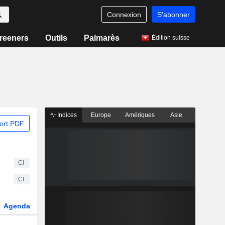
Connexion
S'abonner
reeners
Outils
Palmarès
Édition suisse
Indices
Europe
Amériques
Asie
ort PDF
CI
CI
Agenda
Secteur
Dérivés