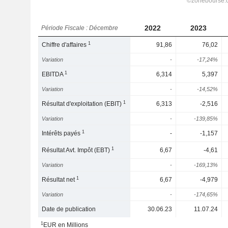
2022
2023
Période Fiscale : Décembre
1
Chiffre d'affaires
91,86
76,02
Variation
-
-17,24%
1
EBITDA
6,314
5,397
Variation
-
-14,52%
1
Résultat d'exploitation (EBIT)
6,313
-2,516
Variation
-
-139,85%
1
Intérêts payés
-
-1,157
1
Résultat Avt. Impôt (EBT)
6,67
-4,61
Variation
-
-169,13%
1
Résultat net
6,67
-4,979
Variation
-
-174,65%
Date de publication
30.06.23
11.07.24
1
EUR en Millions