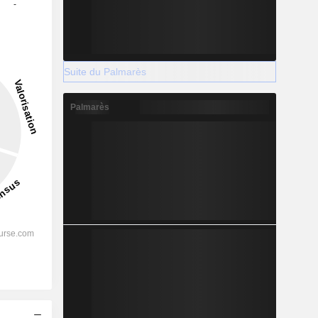
-
2028
0,9
Suite du Palmarès
-76,32%
-
Palmarès
s