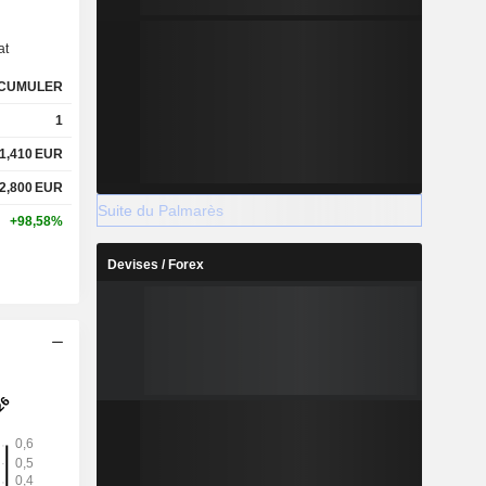
at
CUMULER
1
2028
1,410
EUR
2,800
EUR
Suite du Palmarès
+98,58%
%
5,36%
Devises / Forex
%
2,02%
%
1,49%
%
1,05%
%
2,41%
%
229,17%