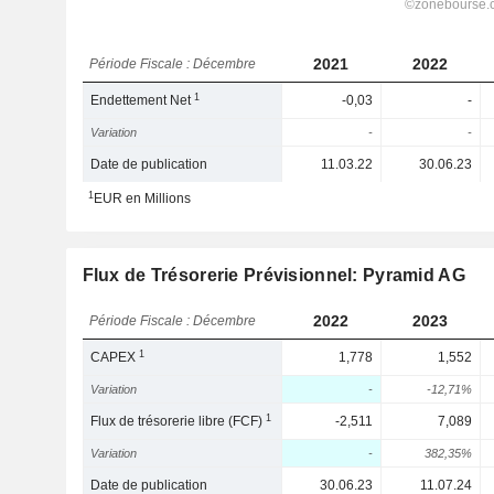
2021
2022
Période Fiscale : Décembre
1
Endettement Net
-0,03
-
Variation
-
-
Date de publication
11.03.22
30.06.23
1
EUR en Millions
Flux de Trésorerie Prévisionnel: Pyramid AG
2022
2023
Période Fiscale : Décembre
1
CAPEX
1,778
1,552
Variation
-
-12,71%
1
Flux de trésorerie libre (FCF)
-2,511
7,089
Variation
-
382,35%
Date de publication
30.06.23
11.07.24