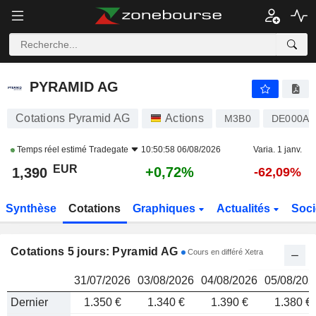
PYRAMID AG
1,390
€
PYRAMID AG
Cotations Pyramid AG
Actions
M3B0
DE000A4
Temps réel estimé
Tradegate
10:50:58 06/08/2026
Varia. 1 janv.
EUR
+0,72%
1,390
-62,09%
Synthèse
Cotations
Graphiques
Actualités
Soci
Cotations 5 jours: Pyramid AG
Cours en différé Xetra
31/07/2026
03/08/2026
04/08/2026
05/08/202
Dernier
1.350 €
1.340 €
1.390 €
1.380 €