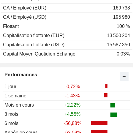
CA / Employé (EUR)
169 738
CA / Employé (USD)
195 980
Flottant
100 %
Capitalisation flottante (EUR)
13 500 204
Capitalisation flottante (USD)
15 587 350
Capital Moyen Quotidien Echangé
0.03%
Performances
1 jour
-0,72%
1 semaine
-1,43%
Mois en cours
+2,22%
3 mois
+4,55%
6 mois
-56,88%
Année en cours
-62,09%