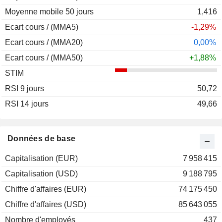
Moyenne mobile 50 jours
1,416
Ecart cours / (MMA5)
-1,29%
Ecart cours / (MMA20)
0,00%
Ecart cours / (MMA50)
+1,88%
STIM
RSI 9 jours
50,72
RSI 14 jours
49,66
Données de base
Capitalisation (EUR)
7 958 415
Capitalisation (USD)
9 188 795
Chiffre d'affaires (EUR)
74 175 450
Chiffre d'affaires (USD)
85 643 055
Nombre d'employés
437