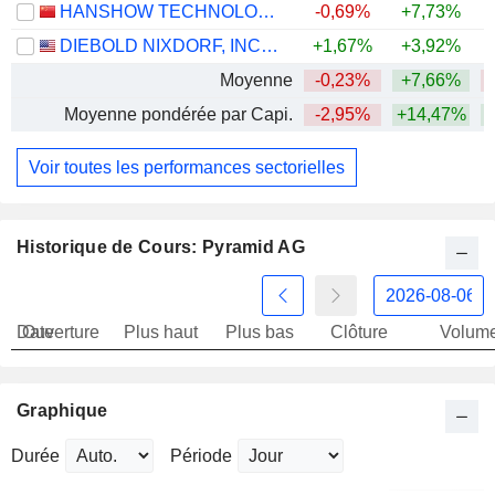
HANSHOW TECHNOLOGY CO., LTD.
-0,69%
+7,73%
DIEBOLD NIXDORF, INCORPORATED
+1,67%
+3,92%
+
Moyenne
-0,23%
+7,66%
Moyenne pondérée par Capi.
-2,95%
+14,47%
Voir toutes les performances sectorielles
Historique de Cours: Pyramid AG
Date
Ouverture
Plus haut
Plus bas
Clôture
Volum
Graphique
Durée
Période