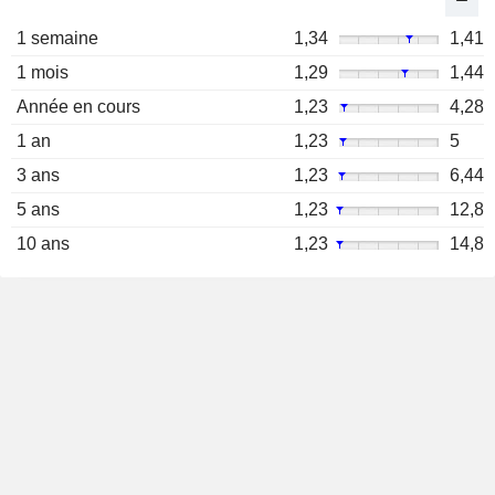
1 semaine
1,34
1,41
1 mois
1,29
1,44
Année en cours
1,23
4,28
1 an
1,23
5
3 ans
1,23
6,44
5 ans
1,23
12,8
10 ans
1,23
14,8