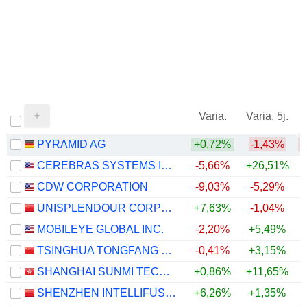
Varia.
Varia. 5j.
PYRAMID AG
+0,72%
-1,43%
CEREBRAS SYSTEMS INC.
-5,66%
+26,51%
CDW CORPORATION
-9,03%
-5,29%
UNISPLENDOUR CORPORATION LIMITED
+7,63%
-1,04%
+
MOBILEYE GLOBAL INC.
-2,20%
+5,49%
TSINGHUA TONGFANG CO., LTD.
-0,41%
+3,15%
SHANGHAI SUNMI TECHNOLOGY CO., LTD.
+0,86%
+11,65%
SHENZHEN INTELLIFUSION TECHNOLOGIES CO., LTD.
+6,26%
+1,35%