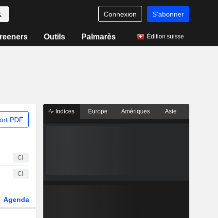
Connexion
S'abonner
reeners
Outils
Palmarès
Édition suisse
Indices
Europe
Amériques
Asie
ort PDF
CI
CI
Agenda
Secteur
Dérivés