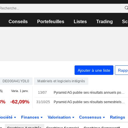
Conseils
Portefeuilles
Listes
Trading
Sc
Ajouter à une liste
Rapp
DE000A41YDL0
Matériels et logiciels intégrés
5j.
Varia. 1 janv.
13/07
Pyramid AG publie ses résultats annuels pour l'exercice clos le 31 décembre 2025
3%
-62,09%
31/10/25
Pyramid AG publie ses résultats semestriels au 30 juin 2025
Société
Finances
Valorisation
Consensus
Ratings