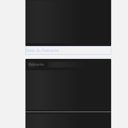
Suite du Palmarès
Palmarès