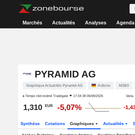
Marchés
Actualités
Analyses
Agenda
PYRAMID AG
Graphique Actualités Pyramid AG
Actions
M3B0
Temps réel estimé
Tradegate
17:04:38 06/08/2026
Varia. 
1,310
-5,07%
EUR
-1,4
Synthèse
Cotations
Graphiques
Actualités