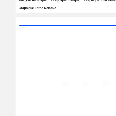
Analyse Technique
Graphique Statique
Graphique Total Retu
Graphique Force Relative