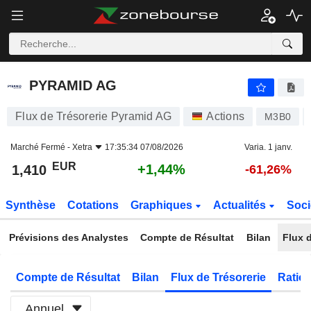
PYRAMID AG
1,410
€
+1,44%
PYRAMID AG
Flux de Trésorerie Pyramid AG
Actions
M3B0
Marché Fermé -
Xetra
17:35:34 07/08/2026
Varia. 1 janv.
EUR
+1,44%
1,410
-61,26%
Synthèse
Cotations
Graphiques
Actualités
Soci
Prévisions des Analystes
Compte de Résultat
Bilan
Flux d
Compte de Résultat
Bilan
Flux de Trésorerie
Ratios
Annuel