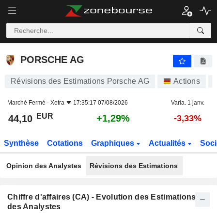
PORSCHE AG
44,10
€
+1,29%
PORSCHE AG
Révisions des Estimations Porsche AG
Actions
Marché Fermé -
Xetra
17:35:17 07/08/2026
Varia. 1 janv.
EUR
+1,29%
44,10
-3,33%
Synthèse
Cotations
Graphiques
Actualités
Soci
Opinion des Analystes
Révisions des Estimations
Chiffre d'affaires (CA) - Evolution des Estimations
des Analystes