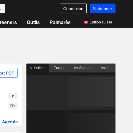
Connexion
S'abonner
reeners
Outils
Palmarès
Édition suisse
Indices
Europe
Amériques
Asie
ort PDF
ZD
Agenda
Secteur
Dérivés
Fonds et ETFs