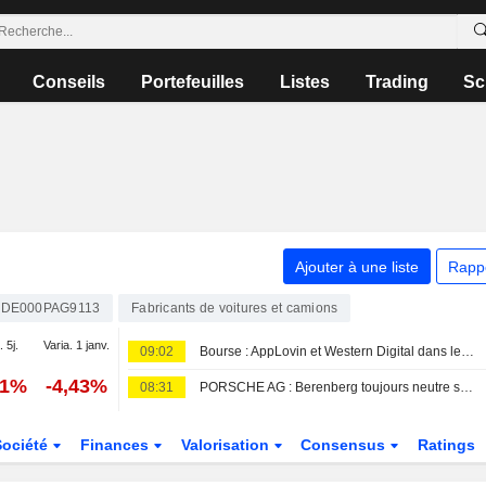
Conseils
Portefeuilles
Listes
Trading
Sc
Ajouter à une liste
Rapp
DE000PAG9113
Fabricants de voitures et camions
. 5j.
Varia. 1 janv.
09:02
Bourse : AppLovin et Western Digital dans le dur, rumeurs sur Vusion
91%
-4,43%
08:31
PORSCHE AG : Berenberg toujours neutre sur le dossier
Société
Finances
Valorisation
Consensus
Ratings