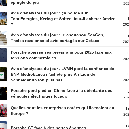
épingle du jeu
202
Avis d'analystes du jour : ça bouge sur
TotalEnergies, Kering et Soitec, faut-il acheter Amrize
?
202
Avis d'analystes du jour : le chouchou SocGen,
Thales revalorisé et avis partagés sur Coface
202
Porsche abaisse ses prévisions pour 2025 face aux
L
tensions commerciales
202
Avis d'analystes du jour : LVMH perd la confiance de
BNP, Mediobanca n'achète plus Air Liquide,
L
Schneider un ton plus bas
202
Porsche perd pied en Chine face à la déferlante des
L
véhicules électriques locaux
202
Quelles sont les entreprises cotées qui licencient en
L
Europe ?
202
L
Porsche SE face à des pertes énormes