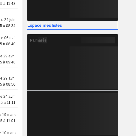
5 à 11:48
Le 24 juin
Espace mes listes
5 à 08:34
Le 06 mai
Palmarès
5 à 08:40
e 29 avril
5 à 09:48
e 29 avril
5 à 08:50
e 24 avril
5 à 11:11
e 19 mars
5 à 11:01
e 10 mars