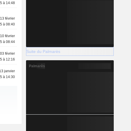
5 à 14:48
13 février
5 à 08:40
10 février
5 à 08:44
Suite du Palmarès
03 février
5 à 12:16
Palmarès
13 janvier
5 à 14:30