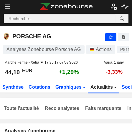
PORSCHE AG
44,10
€
+1,29%
PORSCHE AG
Analyses Zonebourse Porsche AG
Actions
P911
Marché Fermé -
Xetra
17:35:17 07/08/2026
Varia. 1 janv.
EUR
+1,29%
44,10
-3,33%
Synthèse
Cotations
Graphiques
Actualités
Soci
Toute l'actualité
Reco analystes
Faits marquants
In
Analyses Zonebourse