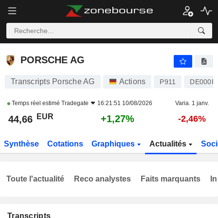
PORSCHE AG
44,66
€
+1,27%
PORSCHE AG
Transcripts Porsche AG
Actions
P911
DE000P
Temps réel estimé
Tradegate
16:21:51 10/08/2026
Varia. 1 janv.
EUR
+1,27%
44,66
-2,46%
Synthèse
Cotations
Graphiques
Actualités
Soci
Toute l'actualité
Reco analystes
Faits marquants
In
Transcripts