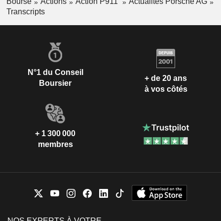
Bourse
Actions
Action P911
Actualités Porsche AG
Transcripts
N°1 du Conseil
+ de 20 ans
Boursier
à vos côtés
+ 1 300 000
membres
NOS EXPERTS À VOTRE