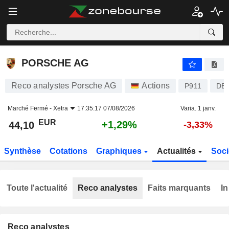
PORSCHE AG
44,10
€
+1,29%
PORSCHE AG
Reco analystes Porsche AG
Actions
P911
DE
Marché Fermé -
Xetra
17:35:17 07/08/2026
Varia. 1 janv.
EUR
+1,29%
44,10
-3,33%
Synthèse
Cotations
Graphiques
Actualités
Soci
Toute l'actualité
Reco analystes
Faits marquants
In
Reco analystes