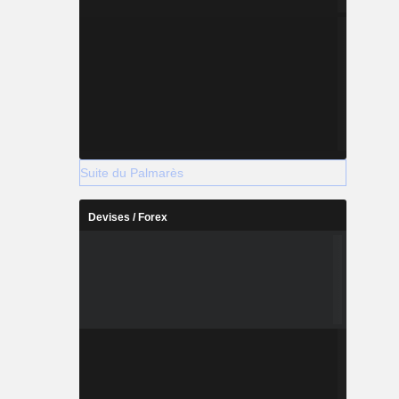
Suite du Palmarès
Devises / Forex