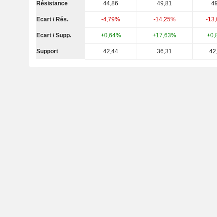
Résistance
44,86
49,81
49
Ecart / Rés.
-4,79%
-14,25%
-13
Ecart / Supp.
+0,64%
+17,63%
+0,
Support
42,44
36,31
42