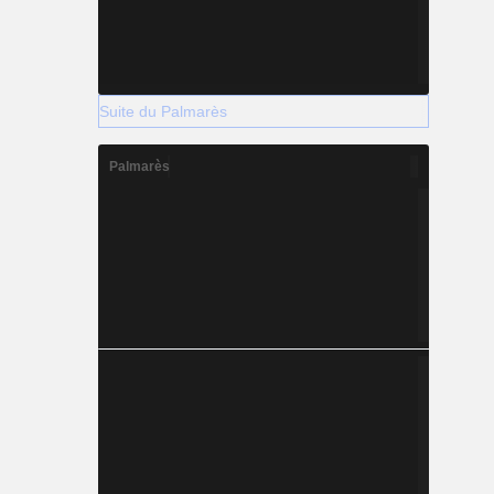
Suite du Palmarès
Palmarès