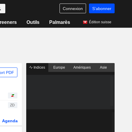
Connexion
S'abonner
reeners
Outils
Palmarès
Édition suisse
Indices
Europe
Amériques
Asie
ort PDF
ZD
Agenda
Secteur
Dérivés
Fonds et ETFs