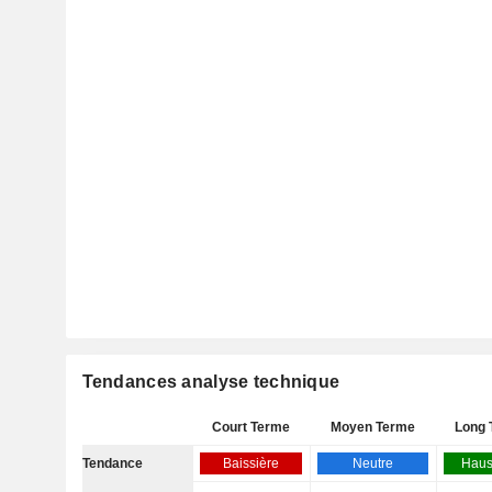
Tendances analyse technique
Court Terme
Moyen Terme
Long 
Tendance
Baissière
Neutre
Haus