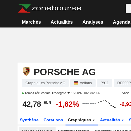
Marchés
Actualités
Analyses
Agenda
PORSCHE AG
Graphiques Porsche AG
Actions
P911
DE000P
Temps réel estimé
Tradegate
15:50:46 06/08/2026
Varia. 
42,78
-1,62%
EUR
-2,9
Synthèse
Cotations
Graphiques
Actualités