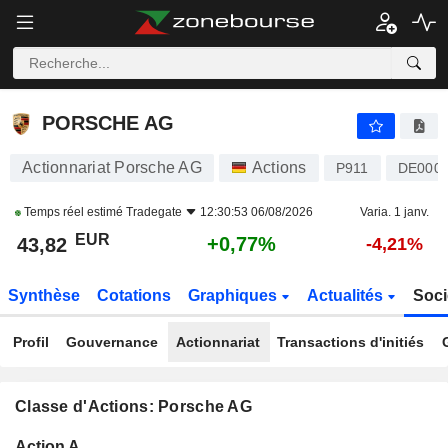
PORSCHE AG
43,82
€
+0,77%
PORSCHE AG
Actionnariat Porsche AG
Actions
P911
DE000
Temps réel estimé
Tradegate
12:30:53 06/08/2026
Varia. 1 janv.
EUR
+0,77%
43,82
-4,21%
Synthèse
Cotations
Graphiques
Actualités
Soci
Profil
Gouvernance
Actionnariat
Transactions d'initiés
Classe d'Actions: Porsche AG
Flottant
Action A