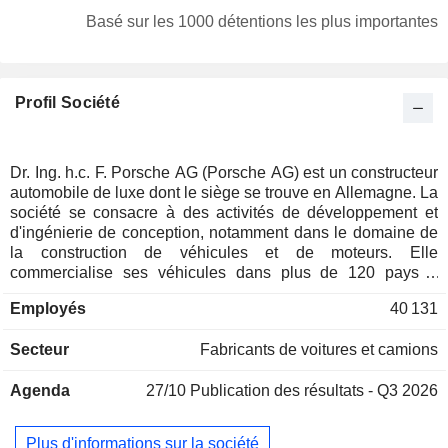
Suisse
0,01%
Basé sur les 1000 détentions les plus importantes
Profil Société
Dr. Ing. h.c. F. Porsche AG (Porsche AG) est un constructeur
automobile de luxe dont le siège se trouve en Allemagne. La
société se consacre à des activités de développement et
d'ingénierie de conception, notamment dans le domaine de
la construction de véhicules et de moteurs. Elle
commercialise ses véhicules dans plus de 120 pays à
travers le monde grâce à un réseau de plus de 900
Employés
40 131
concessionnaires. Outre sa gamme de produits phares, elle
propose des services de location longue durée et de
Secteur
Fabricants de voitures et camions
financement de véhicules, des solutions de mobilité flexibles
ainsi que divers produits et services après-vente.
Agenda
27/10
Publication des résultats - Q3 2026
Plus d'informations sur la société