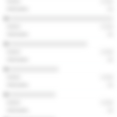
░ ░░░
░░
░░░░░░░░░░░░░░░░░░░░░░░░░░░░░░░░░░░░
░ ░░░
░░
░░░░░░░░░░░░░░░░░░░░░░░░░░░
░ ░░░
░░
░░░░░░░░░░░░░░░░░
░ ░░░
░░
░░░░░░░░░░░░░░░░
░ ░░░
░░