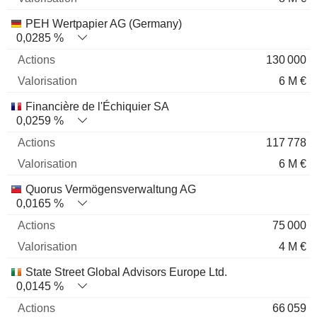
PEH Wertpapier AG (Germany)
0,0285 %
130 000
6 M €
Financière de l'Échiquier SA
0,0259 %
117 778
6 M €
Quorus Vermögensverwaltung AG
0,0165 %
75 000
4 M €
State Street Global Advisors Europe Ltd.
0,0145 %
66 059