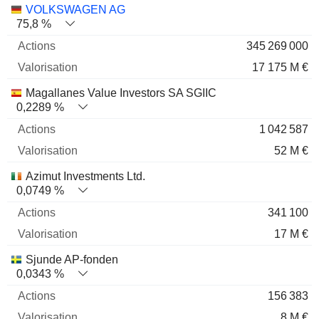
Nom
Actions
%
Valorisation
VOLKSWAGEN AG
75,8 %
345 269 000
17 175 M €
Magallanes Value Investors SA SGIIC
0,2289 %
1 042 587
52 M €
Azimut Investments Ltd.
0,0749 %
341 100
17 M €
Sjunde AP-fonden
0,0343 %
156 383
8 M €