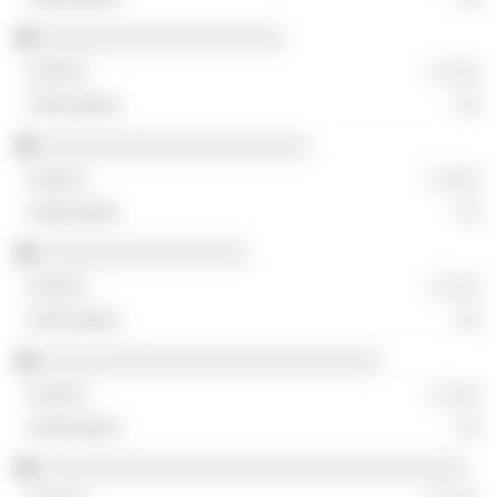
░░░░░░░░░░░░░░░░░░░░
░ ░░░
░░
░░░░░░░░░░░░░░░░░░░░░░
░ ░░░
░░
░░░░░░░░░░░░░░░░░
░ ░░░
░░
░░░░░░░░░░░░░░░░░░░░░░░░░░░░
░ ░░░
░░
░░░░░░░░░░░░░░░░░░░░░░░░░░░░░░░░░░░