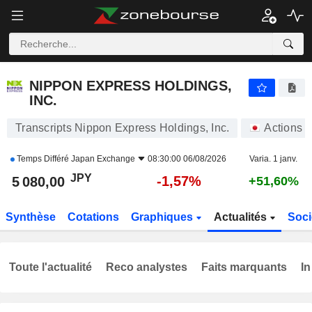
NIPPON EXPRESS HOLDINGS, INC.
5 080,00
¥
-1,57%
NIPPON EXPRESS HOLDINGS,
INC.
Transcripts Nippon Express Holdings, Inc.
Actions
Temps Différé
Japan Exchange
08:30:00 06/08/2026
Varia. 1 janv.
JPY
-1,57%
5 080,00
+51,60%
Synthèse
Cotations
Graphiques
Actualités
Soci
Toute l'actualité
Reco analystes
Faits marquants
In