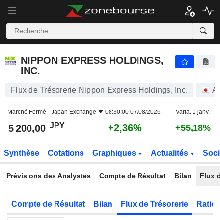
NIPPON EXPRESS HOLDINGS, INC.
5 200,00
¥
+2,36%
NIPPON EXPRESS HOLDINGS,
INC.
Flux de Trésorerie Nippon Express Holdings, Inc.
Ac
Marché Fermé -
Japan Exchange
08:30:00 07/08/2026
Varia. 1 janv.
JPY
+2,36%
5 200,00
+55,18%
Synthèse
Cotations
Graphiques
Actualités
Soci
Prévisions des Analystes
Compte de Résultat
Bilan
Flux d
Compte de Résultat
Bilan
Flux de Trésorerie
Ratios