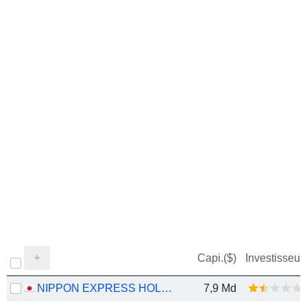
Capi.($)
Investisseur
NIPPON EXPRESS HOLDINGS, INC.
7,9 Md