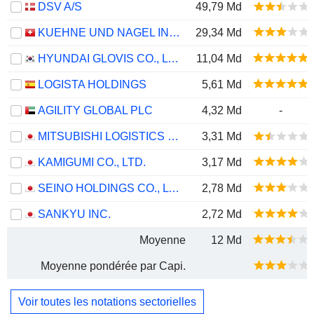
DSV A/S
49,79 Md
KUEHNE UND NAGEL INTERNATIONAL AG
29,34 Md
HYUNDAI GLOVIS CO., LTD.
11,04 Md
LOGISTA HOLDINGS
5,61 Md
AGILITY GLOBAL PLC
4,32 Md
-
MITSUBISHI LOGISTICS CORPORATION
3,31 Md
KAMIGUMI CO., LTD.
3,17 Md
SEINO HOLDINGS CO., LTD.
2,78 Md
SANKYU INC.
2,72 Md
Moyenne
12 Md
Moyenne pondérée par Capi.
Voir toutes les notations sectorielles