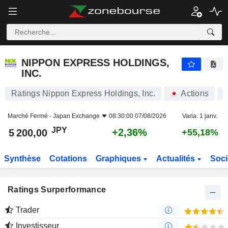
NIPPON EXPRESS HOLDINGS, INC.
5 200,00
¥
+2,36%
NIPPON EXPRESS HOLDINGS,
INC.
Ratings Nippon Express Holdings, Inc.
Actions
9
Marché Fermé -
Japan Exchange
08:30:00 07/08/2026
Varia. 1 janv.
JPY
+2,36%
5 200,00
+55,18%
Synthèse
Cotations
Graphiques
Actualités
Soci
Ratings Surperformance
Trader
Investisseur