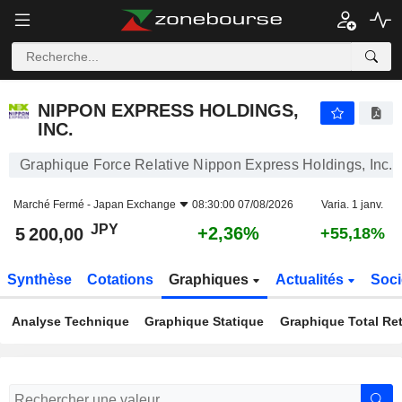
NIPPON EXPRESS HOLDINGS, INC.
5 200,00
¥
+2,36%
NIPPON EXPRESS HOLDINGS,
INC.
Graphique Force Relative Nippon Express Holdings, Inc.
Marché Fermé -
Japan Exchange
08:30:00 07/08/2026
Varia. 1 janv.
JPY
+2,36%
5 200,00
+55,18%
Synthèse
Cotations
Graphiques
Actualités
Soci
Analyse Technique
Graphique Statique
Graphique Total Re