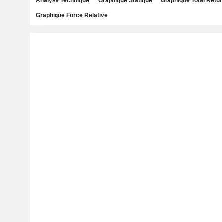
Analyse Technique
Graphique Statique
Graphique Total Retu
Graphique Force Relative