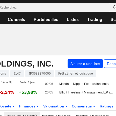
Conseils
Portefeuilles
Listes
Trading
Sc
LDINGS, INC.
Ajouter à une liste
Rapp
ions
9147
JP3688370000
Frêt aérien et logistique
Varia. 5j.
Varia. 1 janv.
02/06
Mazda et Nippon Express lancent un essai pilote de biocarburant
-2,24%
+53,98%
20/05
Elliott Investment Management L.P. interpelle Nippon Express Holdings, Inc.
Société
Finances
Valorisation
Consensus
Ratings