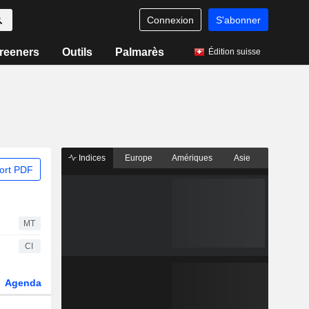
Connexion
S'abonner
reeners
Outils
Palmarès
Édition suisse
Indices
Europe
Amériques
Asie
ort PDF
MT
CI
Agenda
Secteur
Dérivés
Fonds et ETFs