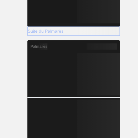
Suite du Palmarès
Palmarès