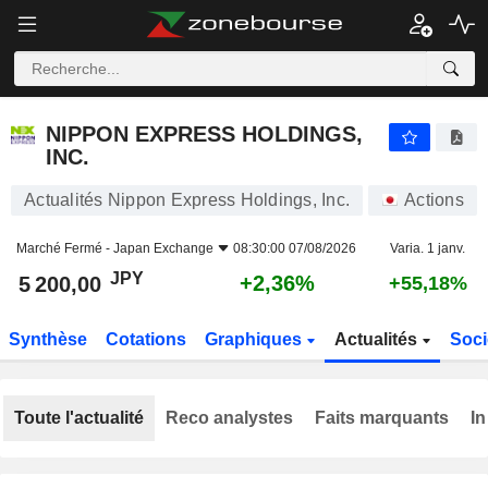
NIPPON EXPRESS HOLDINGS, INC.
5 200,00
¥
+2,36%
NIPPON EXPRESS HOLDINGS,
INC.
Actualités Nippon Express Holdings, Inc.
Actions
Marché Fermé -
Japan Exchange
08:30:00 07/08/2026
Varia. 1 janv.
JPY
+2,36%
5 200,00
+55,18%
Synthèse
Cotations
Graphiques
Actualités
Soci
Toute l'actualité
Reco analystes
Faits marquants
In