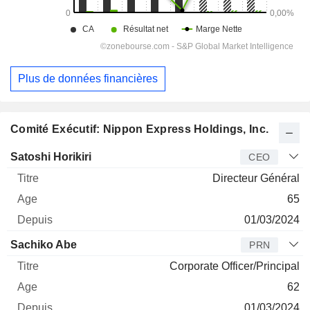
Plus de données financières
Comité Exécutif: Nippon Express Holdings, Inc.
Dirigeant
Titre
Age
Depuis
Satoshi Horikiri
CEO
Directeur Général
65
01/03/2024
Sachiko Abe
PRN
Corporate Officer/Principal
62
01/03/2024