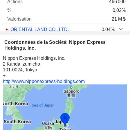
466 000
0,02%
21 M $
ORIENTAL LAND CO., LTD.
0,04%
800 000
Coordonnées de la Société: Nippon Express
0,04%
Holdings, Inc.
16 M $
Nippon Express Holdings, Inc.
2 Kanda Izumicho
SEINO HOLDINGS CO., LTD.
0,46%
101-0024, Tokyo
865 000
+
http://www.nipponexpress-holdings.com
0,46%
14 M $
ANA HOLDINGS INC.
0,13%
682 000
0,13%
13 M $