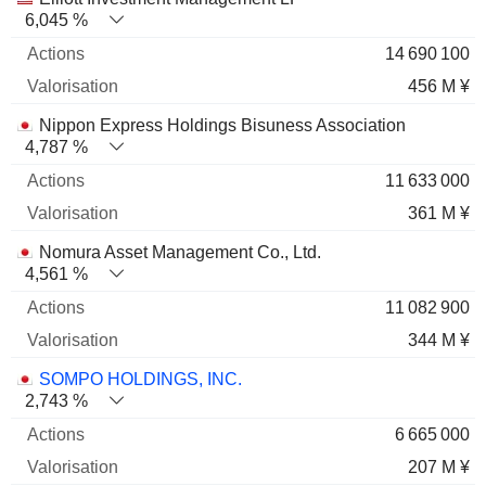
6,045 %
14 690 100
456 M ¥
Nippon Express Holdings Bisuness Association
4,787 %
11 633 000
361 M ¥
Nomura Asset Management Co., Ltd.
4,561 %
11 082 900
344 M ¥
SOMPO HOLDINGS, INC.
2,743 %
6 665 000
207 M ¥