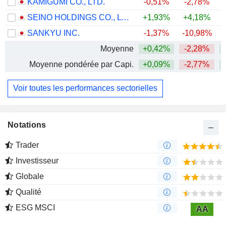
KAMIGUMI CO., LTD.
-0,51%
-2,78%
+
0,22%
SEINO HOLDINGS CO., LTD.
+1,93%
+4,18%
+
8 M $
SANKYU INC.
-1,37%
-10,98%
Moyenne
+0,42%
-2,28%
+
Moyenne pondérée par Capi.
+0,09%
-2,77%
+
Voir toutes les performances sectorielles
Notations
Trader
Investisseur
Globale
Qualité
ESG MSCI
AA