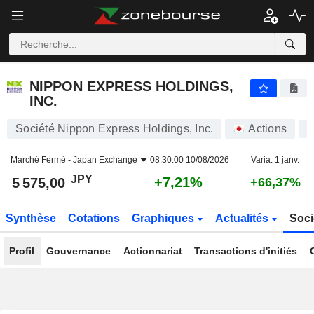
NIPPON EXPRESS HOLDINGS, INC.
5 575,00
¥
+7,21%
NIPPON EXPRESS HOLDINGS,
INC.
Société Nippon Express Holdings, Inc.
Actions
9
Marché Fermé -
Japan Exchange
08:30:00 10/08/2026
Varia. 1 janv.
JPY
+7,21%
5 575,00
+66,37%
Synthèse
Cotations
Graphiques
Actualités
Soci
Profil
Gouvernance
Actionnariat
Transactions d'initiés