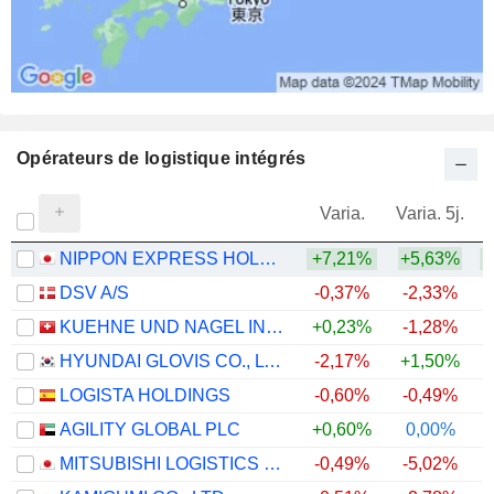
ADEKA CORPORATION
0,5%
499 600
0,5%
12 M $
Opérateurs de logistique intégrés
NIPPON BEET SUGAR MANUFACTURING CO.,LTD.
2,56%
320 288
Varia.
Varia. 5j.
2,56%
NIPPON EXPRESS HOLDINGS, INC.
+7,21%
+5,63%
+
10 M $
DSV A/S
-0,37%
-2,33%
OLYMPUS CORPORATION
0,07%
KUEHNE UND NAGEL INTERNATIONAL AG
+0,23%
-1,28%
+
800 000
HYUNDAI GLOVIS CO., LTD.
-2,17%
+1,50%
+
0,07%
LOGISTA HOLDINGS
-0,60%
-0,49%
+
9 M $
AGILITY GLOBAL PLC
+0,60%
0,00%
+
NISSHIN SEIFUN GROUP INC.
0,22%
MITSUBISHI LOGISTICS CORPORATION
-0,49%
-5,02%
+
612 730