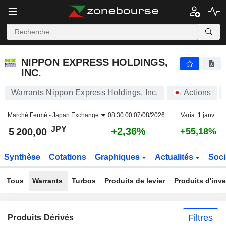
NIPPON EXPRESS HOLDINGS, INC.
5 200,00
¥
+2,36%
NIPPON EXPRESS HOLDINGS,
INC.
Warrants Nippon Express Holdings, Inc.
Actions
Marché Fermé -
Japan Exchange
08:30:00 07/08/2026
Varia. 1 janv.
JPY
+2,36%
5 200,00
+55,18%
Synthèse
Cotations
Graphiques
Actualités
Soci
Tous
Warrants
Turbos
Produits de levier
Produits d'inv
Filtres
Produits Dérivés