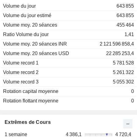
Volume du jour
643 855
Volume du jour estimé
643 855
Volume moy. 20 séances
455 464
Ratio Volume du jour
1,41
Volume moy. 20 séances INR
2 121 596 858,4
Volume moy. 20 séances USD
22 285 253,4
Volume record 1
5 781 528
Volume record 2
5 261 322
Volume record 3
5 055 302
Rotation capital moyenne
0
Rotation flottant moyenne
0
Extrêmes de Cours
1 semaine
4 386,1
4 720,4