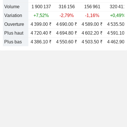
Volume
1 900 137
316 156
156 961
320 411
Variation
+7,52%
-2,79%
-1,16%
+0,49%
Ouverture
4 399.00 ₹
4 690.00 ₹
4 589.00 ₹
4 535.50 
Plus haut
4 720.40 ₹
4 694.80 ₹
4 602.20 ₹
4 591.10 
Plus bas
4 386.10 ₹
4 550.60 ₹
4 503.50 ₹
4 462.90 