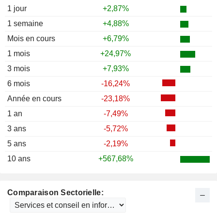
1 jour
+2,87%
1 semaine
+4,88%
Mois en cours
+6,79%
1 mois
+24,97%
3 mois
+7,93%
6 mois
-16,24%
Année en cours
-23,18%
1 an
-7,49%
3 ans
-5,72%
5 ans
-2,19%
10 ans
+567,68%
Comparaison Sectorielle: