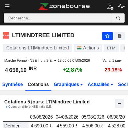
LTIMINDTREE LIMITED
4 658,10
₹
LTIMINDTREE LIMITED
Cotations LTIMindtree Limited
Actions
LTM
I
Marché Fermé -
NSE India S.E.
13:05:09 07/08/2026
Varia. 1 janv.
INR
+2,87%
4 658,10
-23,18%
Synthèse
Cotations
Graphiques
Actualités
Soci
Cotations 5 jours: LTIMindtree Limited
Cours en différé NSE India S.E.
03/08/2026
04/08/2026
05/08/2026
06/08/202
Dernier
4 690.00 ₹
4 559.00 ₹
4 506.00 ₹
4 528.00 