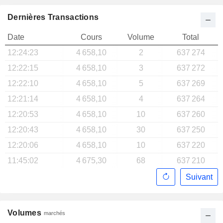
Dernières Transactions
Date
Cours
Volume
Total
12:24:23
4 658,10
2
637 274
12:22:15
4 658,10
3
637 272
12:22:10
4 658,10
5
637 269
12:21:14
4 658,10
4
637 264
12:20:53
4 658,10
10
637 260
12:20:43
4 658,10
30
637 250
12:20:06
4 658,10
10
637 220
11:45:02
4 675,30
68
637 210
Suivant
Volumes
marchés