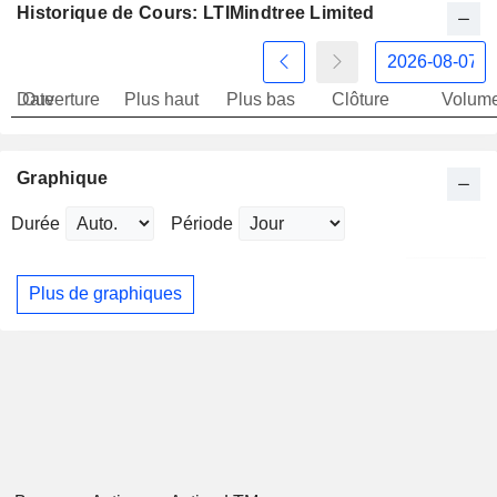
Historique de Cours: LTIMindtree Limited
Date
Ouverture
Plus haut
Plus bas
Clôture
Volum
Graphique
Durée
Période
Plus de graphiques