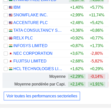
IBM
+1,40%
+5,77%
SNOWFLAKE INC.
+2,99%
+11,74%
+
ACCENTURE PLC
+2,48%
+5,42%
TATA CONSULTANCY SERVICES LTD.
+3,36%
+0,86%
RELX PLC
+0,92%
+0,77%
INFOSYS LIMITED
+0,87%
+1,73%
NEC CORPORATION
+3,67%
-2,80%
FUJITSU LIMITED
+2,68%
-5,82%
HCL TECHNOLOGIES LIMITED
+1,62%
+0,29%
Moyenne
+2,29%
-0,14%
Moyenne pondérée par Capi.
+2,14%
+1,91%
Voir toutes les performances sectorielles