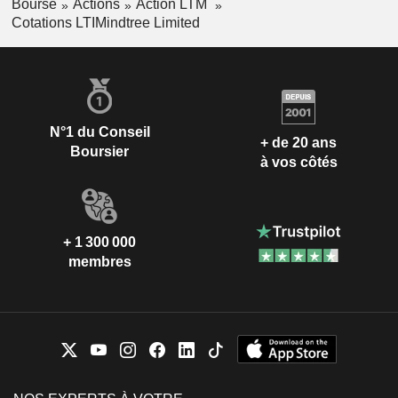
Bourse
Actions
Action LTM
Cotations LTIMindtree Limited
N°1 du Conseil
+ de 20 ans
Boursier
à vos côtés
+ 1 300 000
membres