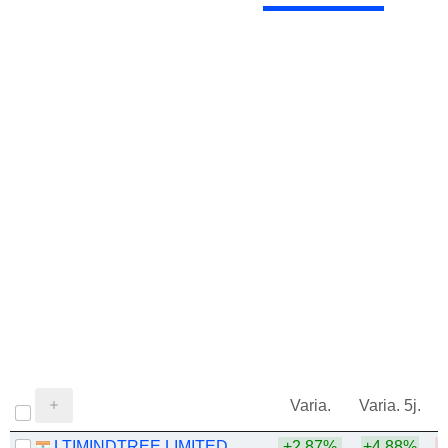
Varia.
Varia. 5j.
LTIMINDTREE LIMITED
+2,87%
+4,88%