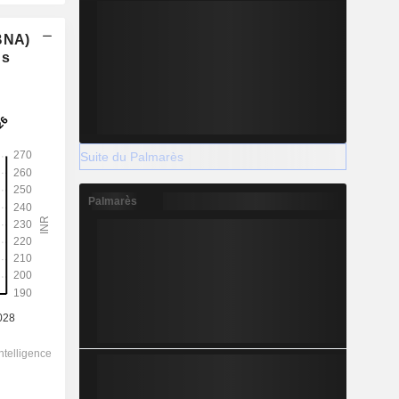
(BNA)
ns
Suite du Palmarès
Palmarès