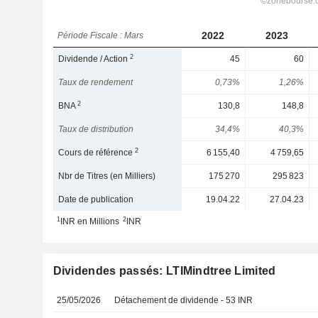
2022
2023
Période Fiscale : Mars
2
Dividende / Action
45
60
Taux de rendement
0,73%
1,26%
2
BNA
130,8
148,8
Taux de distribution
34,4%
40,3%
2
Cours de référence
6 155,40
4 759,65
Nbr de Titres (en Milliers)
175 270
295 823
Date de publication
19.04.22
27.04.23
1
2
INR en Millions
INR
Dividendes passés: LTIMindtree Limited
25/05/2026
Détachement de dividende - 53 INR