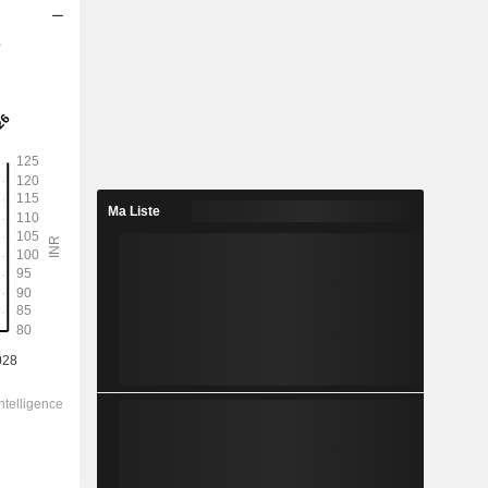
s
2029
109,1
2,41%
255,1
42,8%
Ma Liste
4 528,00
-
-