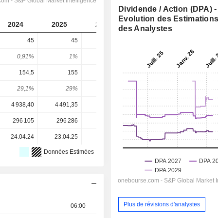
Dividende / Action (DPA) -
Evolution des Estimation
2024
2025
2026
2027
2028
des Analystes
45
45
75
89,69
99,32
0,91%
1%
1,87%
1,98%
2,19%
154,5
155
169,1
207
230,1
29,1%
29%
44,3%
43,3%
43,2%
4 938,40
4 491,35
4 013,80
4 528,00
4 528,00
296 105
296 286
296 481
296 589
-
24.04.24
23.04.25
23.04.26
-
-
Données Estimées
Plus de révisions d'analystes
06:00