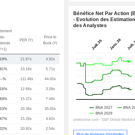
Bénéfice Net Par Action 
- Evolution des Estimatio
des Analystes
dement
du
Price to
PER (Y)
VE / CA (Y)
idende
Book (Y)
Y+1)
,19%
21.87x
4.92x
2.68x
,91%
23.16x
5.71x
3.74x
.--%
-111.48x
44.05x
17.73x
,16%
12.66x
3.28x
1.4x
,69%
15.37x
7.49x
2.81x
,03%
20.38x
35.05x
5.34x
,47%
15.26x
4.82x
2.23x
,02%
20.92x
2.54x
1.54x
Plus de révisions d'analystes