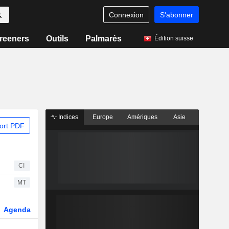
Connexion
S'abonner
reeners
Outils
Palmarès
Édition suisse
Indices
Europe
Amériques
Asie
ort PDF
CI
MT
Agenda
Secteur
Dérivés
Fonds et ETFs