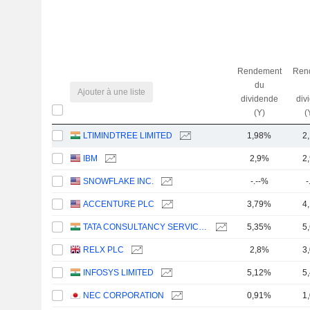
Rendement
Ren
du
Ajouter à une liste
dividende
div
(Y)
(
LTIMINDTREE LIMITED
1,98%
2
IBM
2,9%
2
SNOWFLAKE INC.
-.--%
-
ACCENTURE PLC
3,79%
4
TATA CONSULTANCY SERVICES LTD.
5,35%
5
RELX PLC
2,8%
3
INFOSYS LIMITED
5,12%
5
NEC CORPORATION
0,91%
1