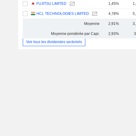
FUJITSU LIMITED
1,45%
1
HCL TECHNOLOGIES LIMITED
4,78%
5
Moyenne
2,91%
3
Moyenne pondérée par Capi.
2,93%
3
Voir tous les dividendes sectoriels