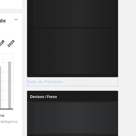
 de
Suite du Palmarès
Devises / Forex