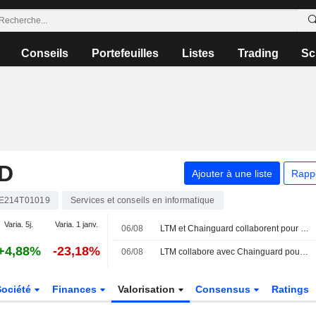
Conseils
Portefeuilles
Listes
Trading
Sc
D
Ajouter à une liste
Rapp
E214T01019
Services et conseils en informatique
Varia. 5j.
Varia. 1 janv.
06/08
LTM et Chainguard collaborent pour renforcer la sécurité de la chaîne d'approvisionnement logicielle via BlueVerse RightLogic
+4,88%
-23,18%
06/08
LTM collabore avec Chainguard pour renforcer la sécurité de la chaîne d'approvisionnement logicielle
Société
Finances
Valorisation
Consensus
Ratings