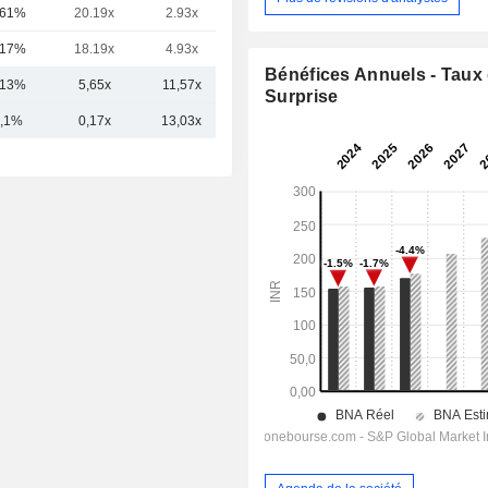
,61%
20.19x
2.93x
1.65x
,17%
18.19x
4.93x
2.33x
Bénéfices Annuels - Taux
,13%
5,65x
11,57x
4,15x
Surprise
,1%
0,17x
13,03x
5,05x