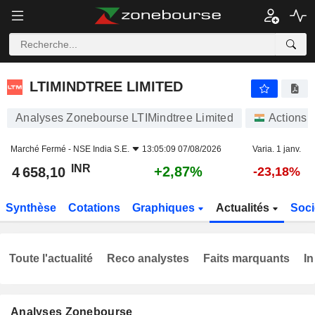
LTIMINDTREE LIMITED
4 658,10
₹
+2,87%
LTIMINDTREE LIMITED
Analyses Zonebourse LTIMindtree Limited
Actions
Marché Fermé -
NSE India S.E.
13:05:09 07/08/2026
Varia. 1 janv.
INR
+2,87%
4 658,10
-23,18%
Synthèse
Cotations
Graphiques
Actualités
Soci
Toute l'actualité
Reco analystes
Faits marquants
In
Analyses Zonebourse