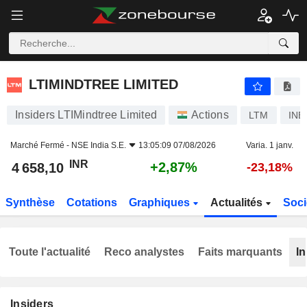
LTIMINDTREE LIMITED
4 658,10
₹
+2,87%
LTIMINDTREE LIMITED
Insiders LTIMindtree Limited
Actions
LTM
INE
Marché Fermé -
NSE India S.E.
13:05:09 07/08/2026
Varia. 1 janv.
INR
+2,87%
4 658,10
-23,18%
Synthèse
Cotations
Graphiques
Actualités
Soci
Toute l'actualité
Reco analystes
Faits marquants
In
Insiders