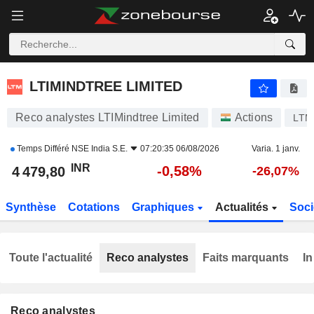
LTIMINDTREE LIMITED
4 479,80
₹
-0,58%
LTIMINDTREE LIMITED
Reco analystes LTIMindtree Limited
Actions
LTM
Temps Différé
NSE India S.E.
07:20:35 06/08/2026
Varia. 1 janv.
INR
-0,58%
4 479,80
-26,07%
Synthèse
Cotations
Graphiques
Actualités
Soci
Toute l'actualité
Reco analystes
Faits marquants
In
Reco analystes