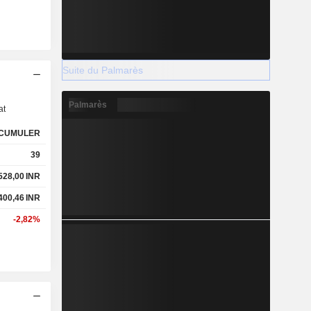
Suite du Palmarès
s
Palmarès
at
CUMULER
39
 528,00
INR
 400,46
INR
-2,82%