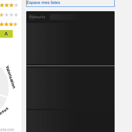
Espace mes listes
Palmarès
A