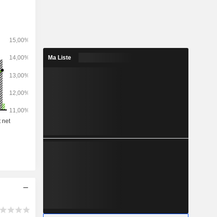
onde. La
 suivante :
et autres
Ma Liste