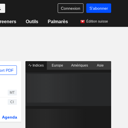
Connexion
S'abonner
reeners
Outils
Palmarès
Édition suisse
Indices
Europe
Amériques
Asie
ort PDF
MT
CI
Agenda
Secteur
Dérivés
Fonds et ETFs