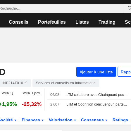
Conseils
Portefeuilles
Listes
Trading
Sc
D
Ajouter à une liste
Rapp
INE214T01019
Services et conseils en informatique
Varia. 5j.
Varia. 1 janv.
06/08
LTM collabore avec Chainguard pour renforcer la sécurité de la chaîne d'approvisionnement logicielle
+1,95%
-25,32%
27/07
LTM et Cognition concluent un partenariat stratégique pour réduire le risque cyber dans les services financiers grâce à Devin
Société
Finances
Valorisation
Consensus
Ratings