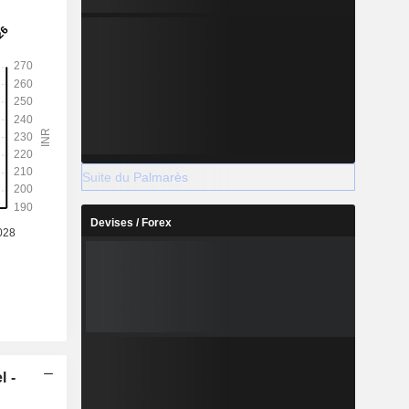
Suite du Palmarès
Devises / Forex
l -