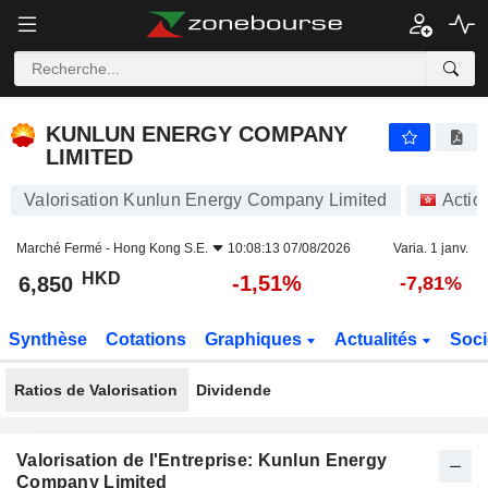
KUNLUN ENERGY COMPANY LIMITED
6,850
$
-1,51%
KUNLUN ENERGY COMPANY
LIMITED
Valorisation Kunlun Energy Company Limited
Actio
Marché Fermé -
Hong Kong S.E.
10:08:13 07/08/2026
Varia. 1 janv.
HKD
-1,51%
6,850
-7,81%
Synthèse
Cotations
Graphiques
Actualités
Soci
Ratios de Valorisation
Dividende
Valorisation de l'Entreprise: Kunlun Energy
Company Limited