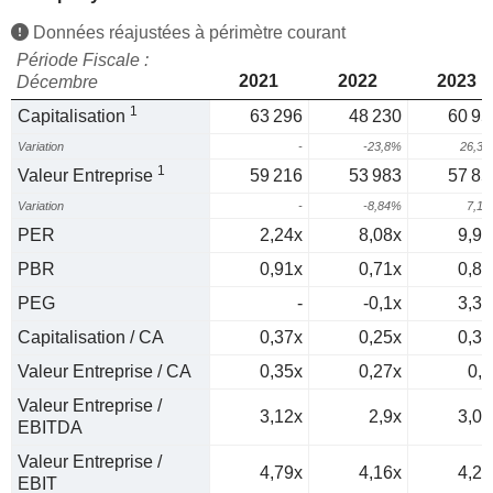
Données réajustées à périmètre courant
Période Fiscale :
2021
2022
2023
Décembre
1
Capitalisation
63 296
48 230
60 95
Variation
-
-23,8%
26,3
1
Valeur Entreprise
59 216
53 983
57 85
Variation
-
-8,84%
7,1
PER
2,24x
8,08x
9,92
PBR
0,91x
0,71x
0,89
PEG
-
-0,1x
3,33
Capitalisation / CA
0,37x
0,25x
0,32
Valeur Entreprise / CA
0,35x
0,27x
0,3
Valeur Entreprise /
3,12x
2,9x
3,03
EBITDA
Valeur Entreprise /
4,79x
4,16x
4,22
EBIT