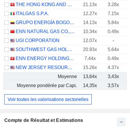
THE HONG KONG AND CHINA GAS COMPANY LIMITED
21.13x
3.28x
ITALGAS S.P.A.
12.27x
7.15x
GRUPO ENERGÍA BOGOTÁ S.A. E.S.P.
14.13x
5.84x
ENN NATURAL GAS CO., LTD.
10.34x
0.49x
UGI CORPORATION
12.07x
-
SOUTHWEST GAS HOLDINGS, INC.
20.93x
5.64x
ENN ENERGY HOLDINGS LIMITED
7.44x
0.49x
NEW JERSEY RESOURCES CORPORATION
15.26x
4.37x
Moyenne
13,64x
3,43x
Moyenne pondérée par Capi.
14,35x
3,57x
Voir toutes les valorisations sectorielles
Compte de Résultat et Estimations