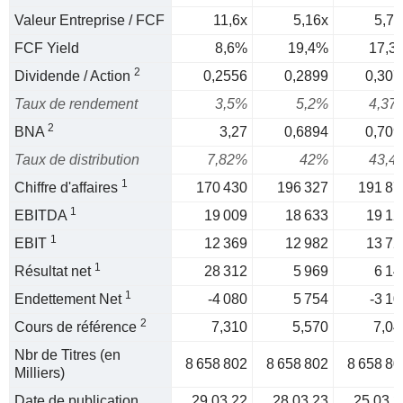
Valeur Entreprise / FCF
11,6x
5,16x
5,79
FCF Yield
8,6%
19,4%
17,3
2
Dividende / Action
0,2556
0,2899
0,307
Taux de rendement
3,5%
5,2%
4,37
2
BNA
3,27
0,6894
0,709
Taux de distribution
7,82%
42%
43,4
1
Chiffre d'affaires
170 430
196 327
191 87
1
EBITDA
19 009
18 633
19 12
1
EBIT
12 369
12 982
13 72
1
Résultat net
28 312
5 969
6 14
1
Endettement Net
-4 080
5 754
-3 10
2
Cours de référence
7,310
5,570
7,04
Nbr de Titres (en
8 658 802
8 658 802
8 658 80
Milliers)
Date de publication
29.03.22
28.03.23
25.03.2