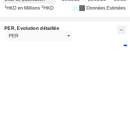
1
2
HKD en Millions
HKD
Données Estimées
PER
, Evolution détaillée