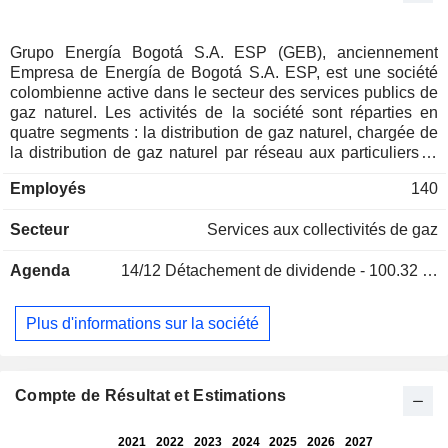
Grupo Energía Bogotá S.A. ESP (GEB), anciennement
Empresa de Energía de Bogotá S.A. ESP, est une société
colombienne active dans le secteur des services publics de
gaz naturel. Les activités de la société sont réparties en
quatre segments : la distribution de gaz naturel, chargée de
la distribution de gaz naturel par réseau aux particuliers et
aux professionnels ; le transport de gaz naturel, qui propose
Employés
140
l'acheminement du gaz naturel vers les villes ; la distribution
d'électricité, qui distribue l'électricité aux particuliers et aux
Secteur
Services aux collectivités de gaz
professionnels ; et le transport d'électricité, qui exploite des
réseaux de transport d'électricité. En outre, la société
Agenda
14/12
Détachement de dividende - 100.32 COP
propose des services d'ingénierie et de location, ainsi que
des services complémentaires liés à l'électricité et au gaz
naturel. Elle exerce ses activités en Colombie, au Pérou et
Plus d'informations sur la société
au Guatemala, entre autres. Elle détient plusieurs filiales,
telles que Transportadora de Energía de Centroamérica SA
(TRECSA) et Contugas SAC, entre autres. La société est
contrôlée par le District fédéral de Bogota, une
Compte de Résultat et Estimations
administration locale.