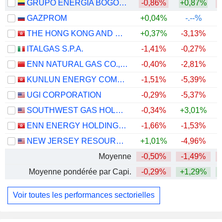
GRUPO ENERGÍA BOGOTÁ S.A. E.S.P.
-0,86%
+0,87%
GAZPROM
+0,04%
-.--%
THE HONG KONG AND CHINA GAS COMPANY LIMITED
+0,37%
-3,13%
ITALGAS S.P.A.
-1,41%
-0,27%
+
ENN NATURAL GAS CO., LTD.
-0,40%
-2,81%
KUNLUN ENERGY COMPANY LIMITED
-1,51%
-5,39%
UGI CORPORATION
-0,29%
-5,37%
SOUTHWEST GAS HOLDINGS, INC.
-0,34%
+3,01%
+
ENN ENERGY HOLDINGS LIMITED
-1,66%
-1,53%
NEW JERSEY RESOURCES CORPORATION
+1,01%
-4,96%
+
Moyenne
-0,50%
-1,49%
Moyenne pondérée par Capi.
-0,29%
+1,29%
Voir toutes les performances sectorielles