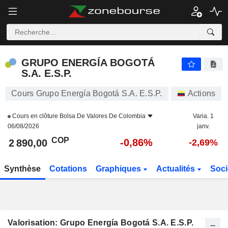
GRUPO ENERGÍA BOGOTÁ S.A. E.S.P.
2 890,00
$
-0,86%
GRUPO ENERGÍA BOGOTÁ
S.A. E.S.P.
Cours Grupo Energía Bogotá S.A. E.S.P.
Actions
Cours en clôture
Bolsa De Valores De Colombia
Varia. 1
06/08/2026
janv.
COP
-0,86%
2 890,00
-2,69%
Synthèse
Cotations
Graphiques
Actualités
Soci
Valorisation: Grupo Energía Bogotá S.A. E.S.P.