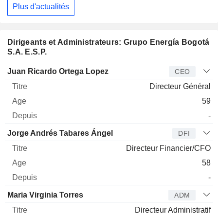
Plus d'actualités
Dirigeants et Administrateurs: Grupo Energía Bogotá
S.A. E.S.P.
Dirigeant
Titre
Age
Depuis
Juan Ricardo Ortega Lopez
CEO
Directeur Général
59
-
Jorge Andrés Tabares Ángel
DFI
Directeur Financier/CFO
58
-
Maria Virginia Torres
ADM
Directeur Administratif