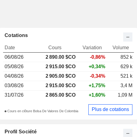
Cotations
Date
Cours
Variation
Volume
06/08/26
2 890.00 $CO
-0,86%
852 k
05/08/26
2 915.00 $CO
+0,34%
629 k
04/08/26
2 905.00 $CO
-0,34%
521 k
03/08/26
2 915.00 $CO
+1,75%
3,4 M
31/07/26
2 865.00 $CO
+1,60%
1,09 M
Plus de cotations
Cours en clôture Bolsa De Valores De Colombia
Profil Société