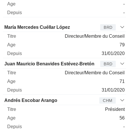
-
-
Administrateur
Titre
Age
Depuis
María Mercedes Cuéllar López
BRD
Directeur/Membre du Conseil
79
31/01/2020
Juan Mauricio Benavides Estévez-Bretón
BRD
Directeur/Membre du Conseil
71
31/01/2020
Andrés Escobar Arango
CHM
Président
56
-