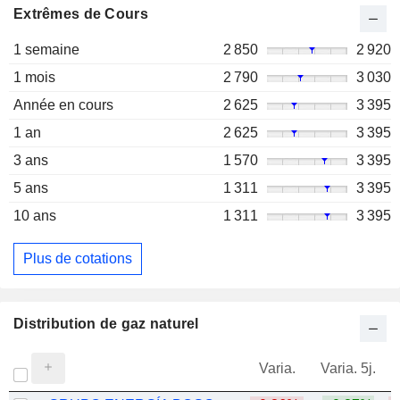
Extrêmes de Cours
1 semaine
2 850
2 920
1 mois
2 790
3 030
Année en cours
2 625
3 395
1 an
2 625
3 395
3 ans
1 570
3 395
5 ans
1 311
3 395
10 ans
1 311
3 395
Plus de cotations
Distribution de gaz naturel
Varia.
Varia. 5j.