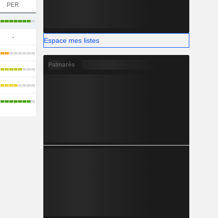
PER
-
Espace mes listes
Palmarès