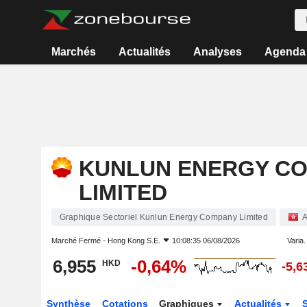
Marchés
Actualités
Analyses
Agenda
KUNLUN ENERGY C
LIMITED
Graphique Sectoriel Kunlun Energy Company Limited
A
Marché Fermé -
Hong Kong S.E.
10:08:35 06/08/2026
Varia. 
6,955
-0,64%
HKD
-5,
Synthèse
Cotations
Graphiques
Actualités