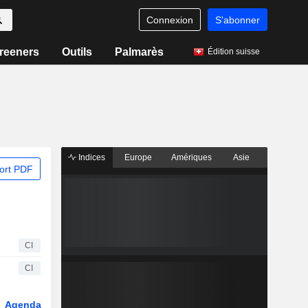
Connexion
S'abonner
reeners
Outils
Palmarès
Édition suisse
Indices
Europe
Amériques
Asie
ort PDF
CI
CI
Agenda
Secteur
Dérivés
Fonds et ETFs