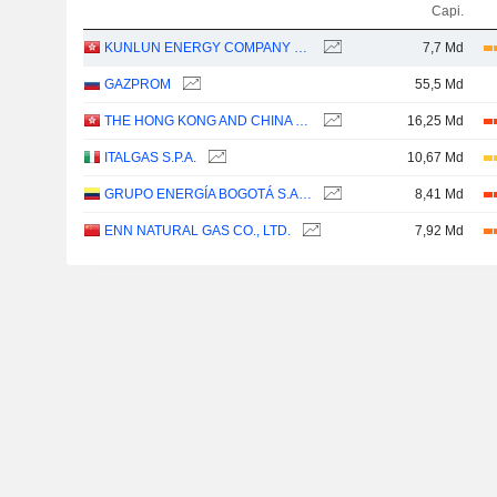
Capi.
KUNLUN ENERGY COMPANY LIMITED
7,7 Md
GAZPROM
55,5 Md
THE HONG KONG AND CHINA GAS COMPANY LIMITED
16,25 Md
ITALGAS S.P.A.
10,67 Md
GRUPO ENERGÍA BOGOTÁ S.A. E.S.P.
8,41 Md
ENN NATURAL GAS CO., LTD.
7,92 Md