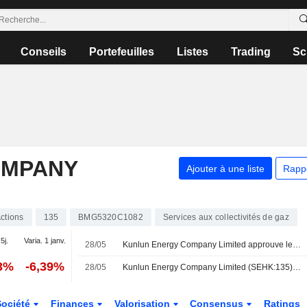
Conseils
Portefeuilles
Listes
Trading
Sc
OMPANY
Ajouter à une liste
Rapp
ctions
135
BMG5320C1082
Services aux collectivités de gaz
5j.
Varia. 1 janv.
28/05
Kunlun Energy Company Limited approuve le dividende ordinaire final pour l'exercice clos le 31 décembre 2025, payable le 21 juillet 2026
63%
-6,39%
28/05
Kunlun Energy Company Limited (SEHK:135) lance un programme de rachat d'actions portant sur 865,880,170 titres, soit 10% de son capital social, en vertu de l'autorisation approuvée le 28 mai 2026.
Société
Finances
Valorisation
Consensus
Ratings