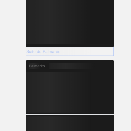
Suite du Palmarès
Palmarès