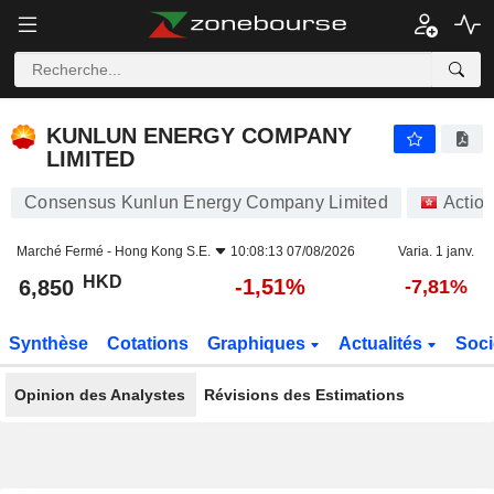
KUNLUN ENERGY COMPANY LIMITED
6,850
$
-1,51%
KUNLUN ENERGY COMPANY
LIMITED
Consensus Kunlun Energy Company Limited
Actio
Marché Fermé -
Hong Kong S.E.
10:08:13 07/08/2026
Varia. 1 janv.
HKD
-1,51%
6,850
-7,81%
Synthèse
Cotations
Graphiques
Actualités
Soci
Opinion des Analystes
Révisions des Estimations