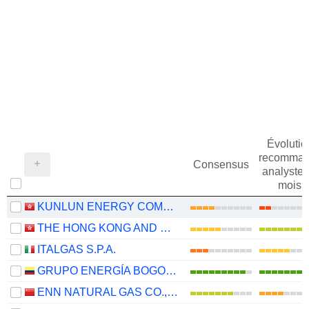
Évolutio
recomman
Consensus
analystes
mois
KUNLUN ENERGY COMPANY LIMITED
THE HONG KONG AND CHINA GAS COMPANY LIMITED
ITALGAS S.P.A.
GRUPO ENERGÍA BOGOTÁ S.A. E.S.P.
ENN NATURAL GAS CO., LTD.