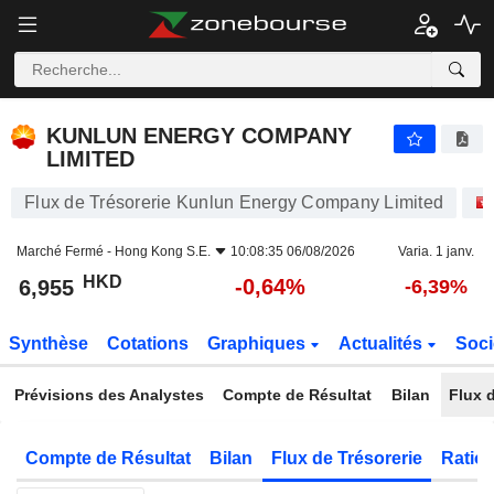
KUNLUN ENERGY COMPANY LIMITED
6,955
$
-0,64%
KUNLUN ENERGY COMPANY
LIMITED
Flux de Trésorerie Kunlun Energy Company Limited
Marché Fermé -
Hong Kong S.E.
10:08:35 06/08/2026
Varia. 1 janv.
HKD
-0,64%
6,955
-6,39%
Synthèse
Cotations
Graphiques
Actualités
Soci
Prévisions des Analystes
Compte de Résultat
Bilan
Flux d
Compte de Résultat
Bilan
Flux de Trésorerie
Ratios