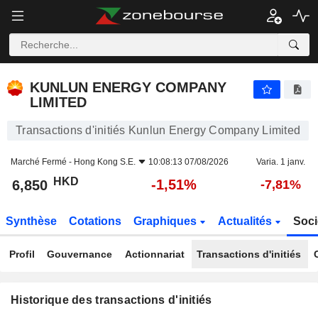
KUNLUN ENERGY COMPANY LIMITED
6,850
$
-1,51%
KUNLUN ENERGY COMPANY
LIMITED
Transactions d'initiés Kunlun Energy Company Limited
Marché Fermé -
Hong Kong S.E.
10:08:13 07/08/2026
Varia. 1 janv.
HKD
-1,51%
6,850
-7,81%
Synthèse
Cotations
Graphiques
Actualités
Soci
Profil
Gouvernance
Actionnariat
Transactions d'initiés
Historique des transactions d'initiés