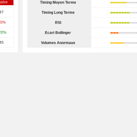
sière
Timing Moyen Terme
47
Timing Long Terme
30%
RSI
20%
Ecart Bollinger
45
Volumes Anormaux