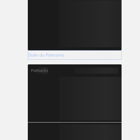
Suite du Palmarès
Palmarès