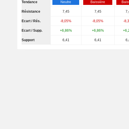
Tendance
Neutre
Baissière
Bais
Résistance
7,45
7,45
7,
Ecart / Rés.
-8,05%
-8,05%
-8,
Ecart / Supp.
+6,86%
+6,86%
+6,
Support
6,41
6,41
6,