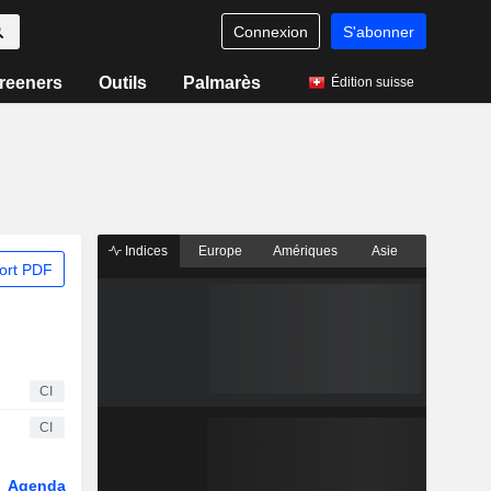
Connexion
S'abonner
reeners
Outils
Palmarès
Édition suisse
Indices
Europe
Amériques
Asie
ort PDF
CI
CI
Agenda
Secteur
Dérivés
Fonds et ETFs