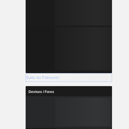
Suite du Palmarès
Devises / Forex