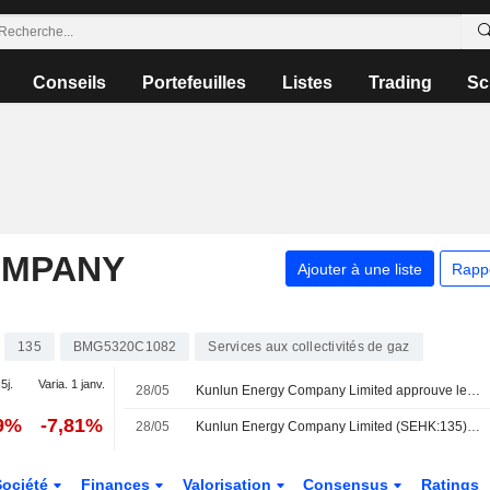
Conseils
Portefeuilles
Listes
Trading
Sc
OMPANY
Ajouter à une liste
Rapp
135
BMG5320C1082
Services aux collectivités de gaz
5j.
Varia. 1 janv.
28/05
Kunlun Energy Company Limited approuve le dividende ordinaire final pour l'exercice clos le 31 décembre 2025, payable le 21 juillet 2026
39%
-7,81%
28/05
Kunlun Energy Company Limited (SEHK:135) lance un programme de rachat d'actions portant sur 865,880,170 titres, soit 10% de son capital social, en vertu de l'autorisation approuvée le 28 mai 2026.
Société
Finances
Valorisation
Consensus
Ratings