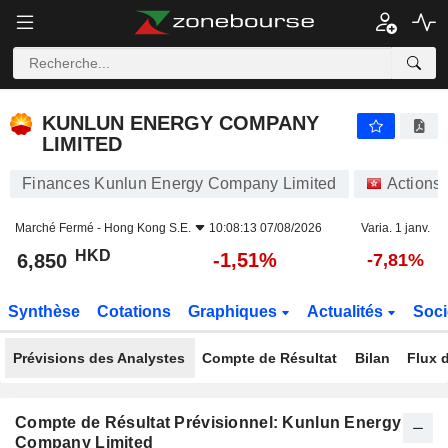
KUNLUN ENERGY COMPANY LIMITED
6,850
$
-1,51%
KUNLUN ENERGY COMPANY
LIMITED
Finances Kunlun Energy Company Limited
Actions
Marché Fermé -
Hong Kong S.E.
10:08:13 07/08/2026
Varia. 1 janv.
HKD
-1,51%
6,850
-7,81%
Synthèse
Cotations
Graphiques
Actualités
Soci
Prévisions des Analystes
Compte de Résultat
Bilan
Flux d
Compte de Résultat Prévisionnel: Kunlun Energy
Company Limited