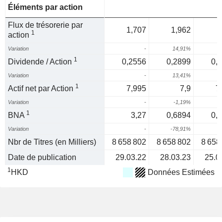
Éléments par action
Flux de trésorerie par
1,707
1,962
1
action
Variation
-
14,91%
-
1
Dividende / Action
0,2556
0,2899
0,
Variation
-
13,41%
1
Actif net par Action
7,995
7,9
7
Variation
-
-1,19%
1
BNA
3,27
0,6894
0,
Variation
-
-78,91%
Nbr de Titres (en Milliers)
8 658 802
8 658 802
8 658
Date de publication
29.03.22
28.03.23
25.0
1
HKD
Données Estimées