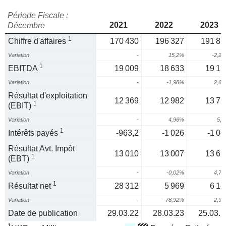
Période Fiscale :
2021
2022
2023
Décembre
1
Chiffre d'affaires
170 430
196 327
191 87
Variation
-
15,2%
-2,2
1
EBITDA
19 009
18 633
19 12
Variation
-
-1,98%
2,6
Résultat d'exploitation
12 369
12 982
13 72
1
(EBIT)
Variation
-
4,96%
5,
1
Intérêts payés
-963,2
-1 026
-1 04
Résultat Avt. Impôt
13 010
13 007
13 62
1
(EBT)
Variation
-
-0,02%
4,7
1
Résultat net
28 312
5 969
6 14
Variation
-
-78,92%
2,9
Date de publication
29.03.22
28.03.23
25.03.2