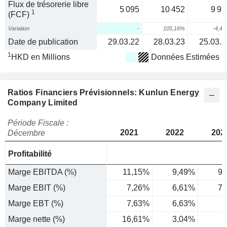
Flux de trésorerie libre
5 095
10 452
9 98
1
(FCF)
Variation
-
105,16%
-4,4
Date de publication
29.03.22
28.03.23
25.03.2
1
HKD en Millions
Données Estimées
Ratios Financiers Prévisionnels: Kunlun Energy
Company Limited
Période Fiscale :
2021
2022
202
Décembre
Profitabilité
Marge EBITDA (%)
11,15%
9,49%
9,
Marge EBIT (%)
7,26%
6,61%
7,
Marge EBT (%)
7,63%
6,63%
7
Marge nette (%)
16,61%
3,04%
3