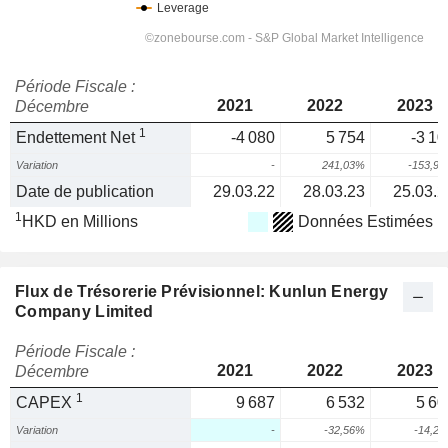
Période Fiscale :
2021
2022
2023
Décembre
1
Endettement Net
-4 080
5 754
-3 10
Variation
-
241,03%
-153,9
Date de publication
29.03.22
28.03.23
25.03.2
1
HKD en Millions
Données Estimées
Flux de Trésorerie Prévisionnel: Kunlun Energy
Company Limited
Période Fiscale :
2021
2022
2023
Décembre
1
CAPEX
9 687
6 532
5 60
Variation
-
-32,56%
-14,2