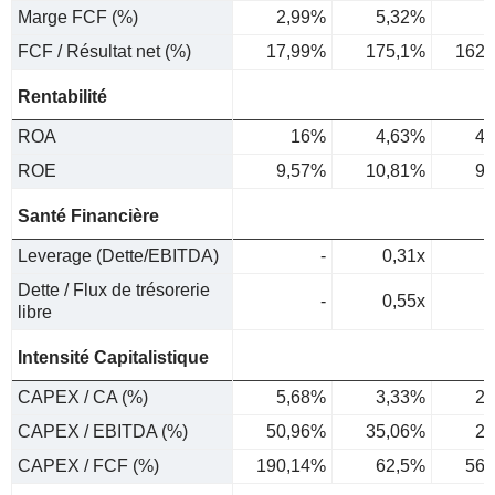
Marge FCF (%)
2,99%
5,32%
5
FCF / Résultat net (%)
17,99%
175,1%
162,
Rentabilité
ROA
16%
4,63%
4,
ROE
9,57%
10,81%
9,
Santé Financière
Leverage (Dette/EBITDA)
-
0,31x
Dette / Flux de trésorerie
-
0,55x
libre
Intensité Capitalistique
CAPEX / CA (%)
5,68%
3,33%
2,
CAPEX / EBITDA (%)
50,96%
35,06%
29
CAPEX / FCF (%)
190,14%
62,5%
56,