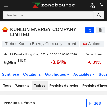
KUNLUN ENERGY COMPANY LIMITED
6,955
$
-0,64%
KUNLUN ENERGY COMPANY
LIMITED
Turbos Kunlun Energy Company Limited
Actions
Marché Fermé -
Hong Kong S.E.
10:08:35 06/08/2026
Varia. 1 janv.
HKD
-0,64%
6,955
-6,39%
Synthèse
Cotations
Graphiques
Actualités
Soci
Tous
Warrants
Turbos
Produits de levier
Produits d'inv
Filtres
Produits Dérivés