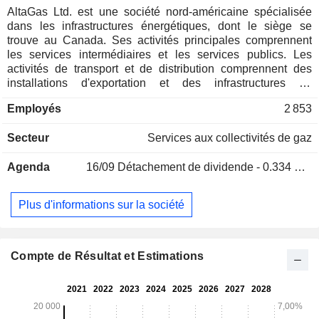
AltaGas Ltd. est une société nord-américaine spécialisée
dans les infrastructures énergétiques, dont le siège se
trouve au Canada. Ses activités principales comprennent
les services intermédiaires et les services publics. Les
activités de transport et de distribution comprennent des
installations d'exportation et des infrastructures de
traitement, de fractionnement et de logistique, ainsi que des
Employés
2 853
installations de stockage d'hydrocarbures en Amérique du
Nord qui relient les producteurs nord-américains, depuis la
Secteur
Services aux collectivités de gaz
tête de puits jusqu'aux marchés d'exportation mondiaux
offshore et aux marchés nationaux. Elles comprennent
Agenda
16/09
Détachement de dividende - 0.334 CAD
également des services intégrés de manutention des
hydrocarbures, comprenant le stockage, la logistique
ferroviaire, les pipelines, les services de transport et les
Plus d'informations sur la société
fluides de forage ; des initiatives de commercialisation du
gaz naturel et des LGN qui soutiennent l'infrastructure de
transport et de distribution ; ainsi que trois centrales de
cogénération au gaz. L'activité de services publics est
Compte de Résultat et Estimations
proposée par l'intermédiaire de ses services publics de gaz
naturel réglementés : Washington Gas et SEMCO. Elle
dessert plus de 1,6 million de clients résidentiels,
commerciaux et industriels dans quatre juridictions aux