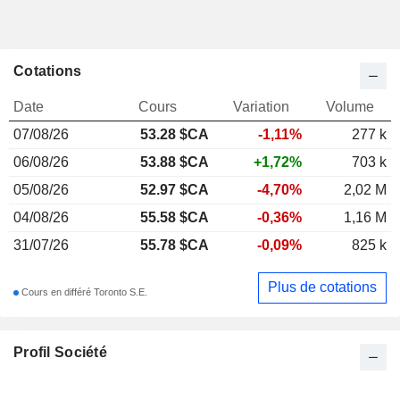
Cotations
Date
Cours
Variation
Volume
07/08/26
53.28
$CA
-1,11%
277 k
06/08/26
53.88 $CA
+1,72%
703 k
05/08/26
52.97 $CA
-4,70%
2,02 M
04/08/26
55.58 $CA
-0,36%
1,16 M
31/07/26
55.78 $CA
-0,09%
825 k
Plus de cotations
Cours en différé Toronto S.E.
Profil Société