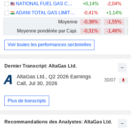
NATIONAL FUEL GAS COMPANY
+0,14%
-2,04%
ADANI TOTAL GAS LIMITED
-0,41%
+1,14%
+
Moyenne
-0,38%
-1,55%
+
Moyenne pondérée par Capi.
-0,31%
-1,46%
+
Voir toutes les performances sectorielles
Dernier Transcript: AltaGas Ltd.
AltaGas Ltd., Q2 2026 Earnings
30/07
Call, Jul 30, 2026
Plus de transcripts
Recommandations des Analystes: AltaGas Ltd.