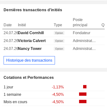
Dernières transactions d'initiés
Poste
Date
Initié
Type
principal
Qua
24.07.26
David Cornhill
Fondateur
Option
24.07.26
Victoria Calvert
Administrateur
Option
24.07.26
Nancy Tower
Administrateur
Option
Historique des transactions
Cotations et Performances
1 jour
-1,13%
1 semaine
-4,50%
Mois en cours
-4,50%