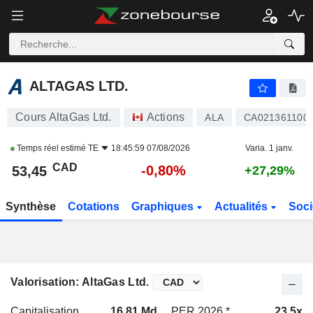
ALTAGAS LTD.
53,45
$
-0,80%
ALTAGAS LTD.
Cours AltaGas Ltd.
Actions
ALA
CA021361100
Temps réel estimé
TE
18:45:59 07/08/2026
Varia. 1 janv.
CAD
-0,80%
53,45
+27,29%
Synthèse
Cotations
Graphiques
Actualités
Soci
Valorisation: AltaGas Ltd.
Capitalisation
16,81 Md
PER 2026 *
23,5x