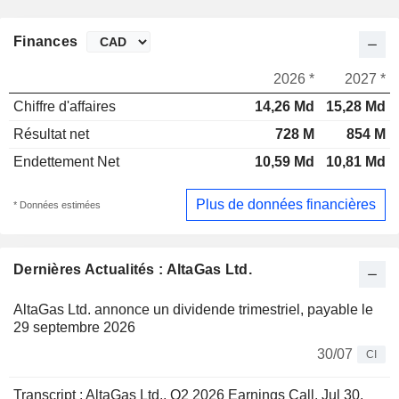
Finances
2026 *
2027 *
Chiffre d'affaires
14,26 Md
15,28 Md
Résultat net
728 M
854 M
Endettement Net
10,59 Md
10,81 Md
Plus de données financières
* Données estimées
Dernières Actualités : AltaGas Ltd.
AltaGas Ltd. annonce un dividende trimestriel, payable le
29 septembre 2026
30/07
CI
Transcript : AltaGas Ltd., Q2 2026 Earnings Call, Jul 30,