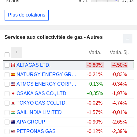
10 ans
8,71
57,52
Plus de cotations
Services aux collectivités de gaz - Autres
Varia.
Varia. 5j.
ALTAGAS LTD.
-0,80%
-4,50%
+
NATURGY ENERGY GROUP, S.A.
-0,21%
-0,83%
ATMOS ENERGY CORPORATION
+0,13%
-0,34%
OSAKA GAS CO., LTD.
+0,35%
-1,97%
+
TOKYO GAS CO.,LTD.
-0,02%
-4,74%
GAIL INDIA LIMITED
-1,57%
-0,01%
APA GROUP
-0,90%
-2,65%
+
PETRONAS GAS
-0,12%
-2,39%