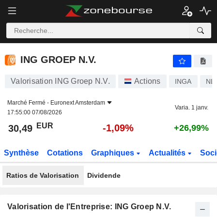
ING GROEP N.V.
30,49
€
-1,09%
ING GROEP N.V.
Valorisation ING Groep N.V.
Actions
INGA
NL
Marché Fermé -
Euronext Amsterdam
Varia. 1 janv.
17:55:00 07/08/2026
EUR
-1,09%
30,49
+26,99%
Synthèse
Cotations
Graphiques
Actualités
Soci
Ratios de Valorisation
Dividende
Valorisation de l'Entreprise: ING Groep N.V.