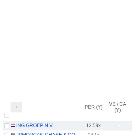
VE / CA
PER (Y)
(Y)
ING GROEP N.V.
12.59x
-
JPMORGAN CHASE & CO.
14.1x
-