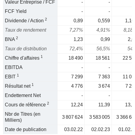
Valeur Entreprise / FCF
-
-
FCF Yield
-
-
2
Dividende / Action
0,89
0,559
1,10
Taux de rendement
7,27%
4,91%
8,18
2
BNA
1,23
0,99
2,0
Taux de distribution
72,4%
56,5%
54
1
Chiffre d'affaires
18 490
18 561
22 57
EBITDA
-
-
1
EBIT
7 299
7 363
11 01
1
Résultat net
4 776
3 674
7 28
Endettement Net
-
-
2
Cours de référence
12,24
11,39
13,5
Nbr de Titres (en
3 807 624
3 583 005
3 366 68
Milliers)
Date de publication
03.02.22
02.02.23
01.02.2