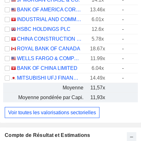
BANK OF AMERICA CORPORATION
13.46x
-
INDUSTRIAL AND COMMERCIAL BANK OF CHINA LIMITED
6.01x
-
HSBC HOLDINGS PLC
12.6x
-
CHINA CONSTRUCTION BANK CORPORATION
5.78x
-
ROYAL BANK OF CANADA
18.67x
-
WELLS FARGO & COMPANY
11.99x
-
BANK OF CHINA LIMITED
6.04x
-
MITSUBISHI UFJ FINANCIAL GROUP, INC.
14.49x
-
Moyenne
11,57x
Moyenne pondérée par Capi.
11,93x
Voir toutes les valorisations sectorielles
Compte de Résultat et Estimations