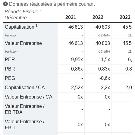
Données réajustées à périmètre courant
Période Fiscale :
2021
2022
2023
Décembre
1
Capitalisation
46 613
40 803
45 53
Variation
-
-12,46%
11,
Valeur Entreprise
46 613
40 803
45 53
Variation
-
-12,46%
11,
PER
9,95x
11,5x
6,6
PBR
0,86x
0,83x
0,88
PEG
-
-0,6x
0
Capitalisation / CA
2,52x
2,2x
2,02
Valeur Entreprise / CA
0x
0x
0
Valeur Entreprise /
-
-
EBITDA
Valeur Entreprise /
0x
0x
0
EBIT