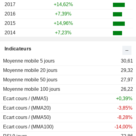
2017
+14,62%
2016
+7,39%
2015
+14,96%
2014
+7,23%
2013
+43,04%
Indicateurs
2012
+27,00%
Moyenne mobile 5 jours
2011
-23,63%
30,61
Moyenne mobile 20 jours
2010
+5,51%
29,32
Moyenne mobile 50 jours
2009
-5,87%
27,97
Moyenne mobile 100 jours
2008
-72,60%
26,22
Ecart cours / (MMA5)
2007
-20,36%
+0,39%
Ecart cours / (MMA20)
2006
+14,64%
-3,85%
Ecart cours / (MMA50)
2005
+31,63%
-8,28%
Ecart cours / (MMA100)
2004
+20,39%
-14,00%