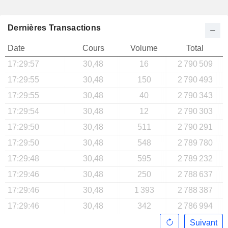
Dernières Transactions
Date
Cours
Volume
Total
17:29:57
30,48
16
2 790 509
17:29:55
30,48
150
2 790 493
17:29:55
30,48
40
2 790 343
17:29:54
30,48
12
2 790 303
17:29:50
30,48
511
2 790 291
17:29:50
30,48
548
2 789 780
17:29:48
30,48
595
2 789 232
17:29:46
30,48
250
2 788 637
17:29:46
30,48
1 393
2 788 387
17:29:46
30,48
342
2 786 994
Suivant