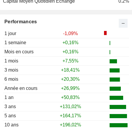
Capital Moyen Quotidien Echangé
0.2%
Performances
1 jour
-1,09%
1 semaine
+0,16%
Mois en cours
+0,16%
1 mois
+7,55%
3 mois
+18,41%
6 mois
+20,30%
Année en cours
+26,99%
1 an
+50,83%
3 ans
+131,02%
5 ans
+164,17%
10 ans
+196,02%