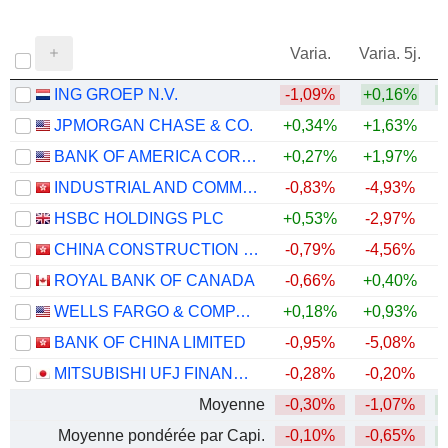
Varia.
Varia. 5j.
ING GROEP N.V.
-1,09%
+0,16%
+
JPMORGAN CHASE & CO.
+0,34%
+1,63%
+
BANK OF AMERICA CORPORATION
+0,27%
+1,97%
+
INDUSTRIAL AND COMMERCIAL BANK OF CHINA LIMITED
-0,83%
-4,93%
+
HSBC HOLDINGS PLC
+0,53%
-2,97%
+
CHINA CONSTRUCTION BANK CORPORATION
-0,79%
-4,56%
ROYAL BANK OF CANADA
-0,66%
+0,40%
+
WELLS FARGO & COMPANY
+0,18%
+0,93%
+
BANK OF CHINA LIMITED
-0,95%
-5,08%
+
MITSUBISHI UFJ FINANCIAL GROUP, INC.
-0,28%
-0,20%
+
Moyenne
-0,30%
-1,07%
+
Moyenne pondérée par Capi.
-0,10%
-0,65%
+