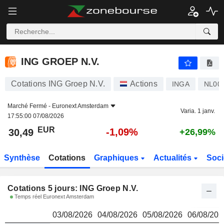
ING GROEP N.V.
30,49
€
ING GROEP N.V.
Cotations ING Groep N.V.
Actions
INGA
NL00
Marché Fermé -
Euronext Amsterdam
Varia. 1 janv.
17:55:00 07/08/2026
EUR
-1,09%
30,49
+26,99%
Synthèse
Cotations
Graphiques
Actualités
Soci
Cotations 5 jours: ING Groep N.V.
Temps réel Euronext Amsterdam
03/08/2026
04/08/2026
05/08/2026
06/08/202