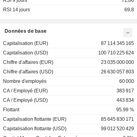
RSI 9 jours
2003
+14,56%
72,86
RSI 14 jours
2002
-43,65%
69,8
2001
-32,68%
2000
+41,94%
Données de base
1999
-47,65%
Capitalisation (EUR)
87 114 345 165
1998
+34,07%
Capitalisation (USD)
100 710 225 624
1997
+37,30%
Chiffre d'affaires (EUR)
23 035 000 000
1996
+45,06%
Chiffre d'affaires (USD)
26 630 057 803
1995
+30,73%
Nombre d'employés
60 000
1994
-11,73%
CA / Employé (EUR)
383 917
1993
+70,15%
CA / Employé (USD)
443 834
1992
+19,47%
Flottant
95.99 %
1991
-2,77%
Capitalisation flottante (EUR)
85 645 830 171
Capitalisation flottante (USD)
99 012 520 429