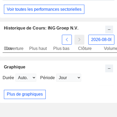
Voir toutes les performances sectorielles
Historique de Cours: ING Groep N.V.
Date
Ouverture
Plus haut
Plus bas
Clôture
Volum
Graphique
Durée
Période
Plus de graphiques