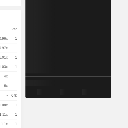
Parité
Cours
0.96x
10
-
EUR
0.97x
5
-
EUR
1.01x
10
-
EUR
1.03x
10
-
EUR
4x
1
-
CHF
6x
1
-
CHF
-
0.925
-
EUR
1.08x
10
-
EUR
1.11x
10
-
EUR
1.1x
10
-
EUR