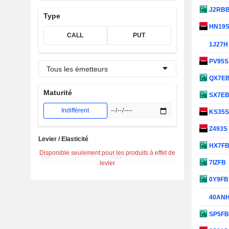
J2RB
Type
HN19
CALL
PUT
1J27
PV95
Tous les émetteurs
QX7E
Maturité
SX7E
Indifférent
KS35
Z493S
Levier / Elasticité
HX7F
Disponible seulement pour les produits à effet de
7IZFB
levier
0Y9F
40AN
SP5F