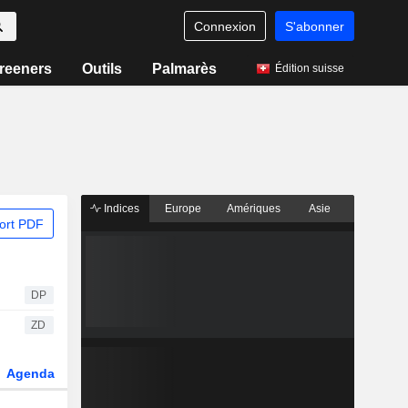
Connexion
S'abonner
reeners
Outils
Palmarès
Édition suisse
Indices
Europe
Amériques
Asie
ort PDF
DP
ZD
Agenda
Secteur
Dérivés
Fonds et ETFs