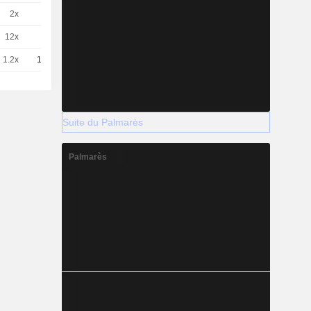
2x
1
-
EUR
12x
1
-
EUR
1.2x
10
-
EUR
Suite du Palmarès
Palmarès