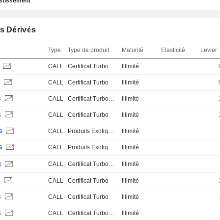
estissement
s Dérivés
Type
Type de produit
Maturité
Elasticité
Levier
B
CALL
Certificat Turbo
Illimité
B
CALL
Certificat Turbo
Illimité
B
CALL
Certificat Turbo Stop Loss
Illimité
B
CALL
Certificat Turbo
Illimité
G
CALL
Produits Exotiques
Illimité
G
CALL
Produits Exotiques
Illimité
CALL
Certificat Turbo Stop Loss
Illimité
H
B
CALL
Certificat Turbo
Illimité
B
CALL
Certificat Turbo
Illimité
B
CALL
Certificat Turbo Stop Loss
Illimité