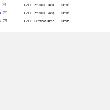
S
CALL
Produits Exotiques
Illimité
B
CALL
Produits Exotiques
Illimité
B
CALL
Certificat Turbo
Illimité