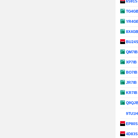
6S91
TG4G
YR4G
8X4G
BU24
QM7I
XP7IB
BO7I
JR7IB
KR7I
Q9QJ
9TU1
EP80
4D83