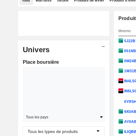
Tous
Warrants
Turbos
Produits de levier
Produits d'inv
Produit
Mnemo
5J22
Univers
051N
0W24
Place boursière
1W31
IN4LS
IN6LS
0YRS
9X0A
Tous les pays
AY0A
Tous les types de produits
6JQB