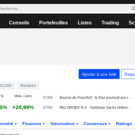
Conseils
Portefeuilles
Listes
Trading
Sc
Ajouter à une liste
Rapp
821202
Banques
 5j.
Varia. 1 janv.
07/08
Bourse de Francfort : le Dax poursuit son rallye historique après le rapport sur l'emploi américain
16%
+26,99%
07/08
ING GROEP N.V. : Goldman Sachs réitère son opinion positive sur le titre
Société
Finances
Valorisation
Consensus
Ratings