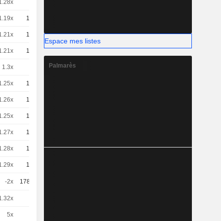
1.28x
2
-
EUR
1.19x
10
-
EUR
1.21x
10
-
EUR
Espace mes listes
1.21x
10
-
EUR
Palmarès
1.3x
1
-
EUR
1.25x
10
-
EUR
1.26x
10
-
EUR
1.25x
10
-
EUR
1.27x
10
-
EUR
1.28x
10
-
EUR
1.29x
10
-
EUR
-2x
178.422
-
EUR
1.32x
1
-
EUR
5x
1
-
EUR