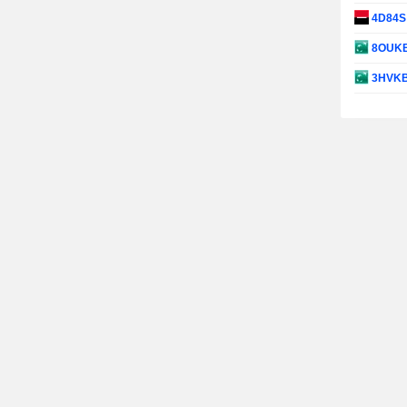
4D84
8OUK
3HVK