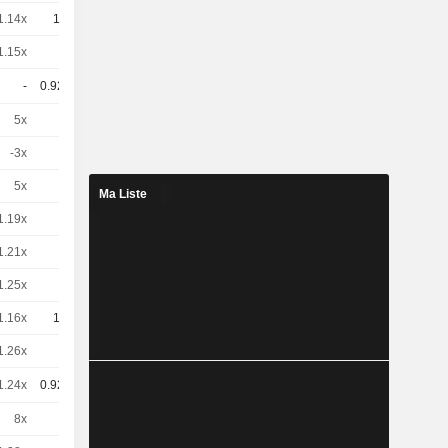
1.14x
10
-
EUR
1.15x
1
-
EUR
-
0.925
-
EUR
5x
1
-
EUR
-3x
1
-
EUR
5x
1
-
EUR
Ma Liste
1.19x
1
-
EUR
1.21x
2
-
EUR
1.25x
1
-
EUR
1.16x
10
-
EUR
1.26x
1
-
EUR
1.24x
0.925
-
EUR
8x
1
-
EUR