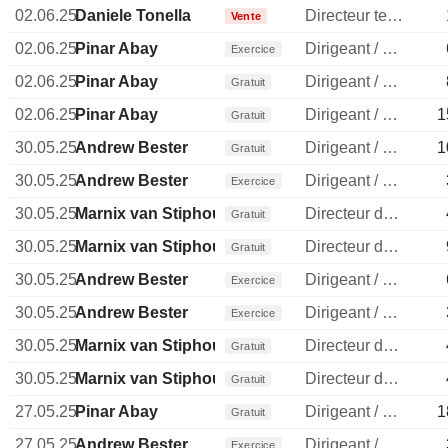
02.06.25
Daniele Tonella
Directeur technique
Vente
02.06.25
Pinar Abay
Dirigeant / cadre principal
Exercice
02.06.25
Pinar Abay
Dirigeant / cadre principal
Gratuit
02.06.25
Pinar Abay
Dirigeant / cadre principal
1
Gratuit
30.05.25
Andrew Bester
Dirigeant / cadre principal
1
Gratuit
30.05.25
Andrew Bester
Dirigeant / cadre principal
Exercice
30.05.25
Marnix van Stiphout
Directeur des operations
Gratuit
30.05.25
Marnix van Stiphout
Directeur des operations
Gratuit
30.05.25
Andrew Bester
Dirigeant / cadre principal
Exercice
30.05.25
Andrew Bester
Dirigeant / cadre principal
Exercice
30.05.25
Marnix van Stiphout
Directeur des operations
Gratuit
30.05.25
Marnix van Stiphout
Directeur des operations
Gratuit
27.05.25
Pinar Abay
Dirigeant / cadre principal
1
Gratuit
27.05.25
Andrew Bester
Dirigeant / cadre principal
Exercice