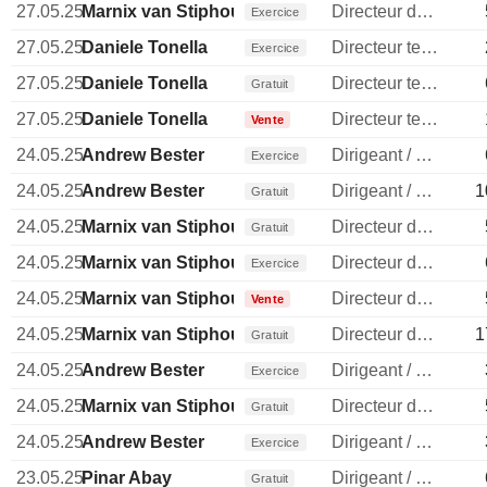
27.05.25
Marnix van Stiphout
Directeur des operations
Exercice
27.05.25
Daniele Tonella
Directeur technique
Exercice
27.05.25
Daniele Tonella
Directeur technique
Gratuit
27.05.25
Daniele Tonella
Directeur technique
Vente
24.05.25
Andrew Bester
Dirigeant / cadre principal
Exercice
24.05.25
Andrew Bester
Dirigeant / cadre principal
1
Gratuit
24.05.25
Marnix van Stiphout
Directeur des operations
Gratuit
24.05.25
Marnix van Stiphout
Directeur des operations
Exercice
24.05.25
Marnix van Stiphout
Directeur des operations
Vente
24.05.25
Marnix van Stiphout
Directeur des operations
1
Gratuit
24.05.25
Andrew Bester
Dirigeant / cadre principal
Exercice
24.05.25
Marnix van Stiphout
Directeur des operations
Gratuit
24.05.25
Andrew Bester
Dirigeant / cadre principal
Exercice
23.05.25
Pinar Abay
Dirigeant / cadre principal
Gratuit