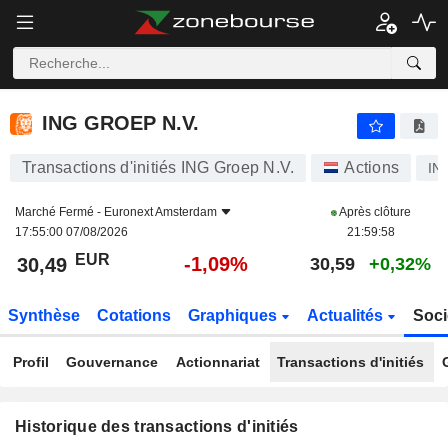
ING GROEP N.V.
ING GROEP N.V.
Transactions d'initiés ING Groep N.V.
Actions
IN
Marché Fermé -
Euronext Amsterdam
Après clôture
17:55:00 07/08/2026
21:59:58
EUR
-1,09%
30,49
30,59
+0,32%
Synthèse
Cotations
Graphiques
Actualités
Soci
Profil
Gouvernance
Actionnariat
Transactions d'initiés
Historique des transactions d'initiés