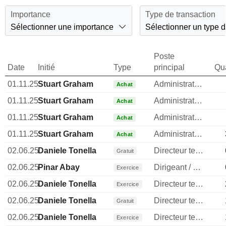
Importance
Type de transaction
Sélectionner une importance
Sélectionner un type d
Poste
Date
Initié
Type
principal
Qua
01.11.25
Stuart Graham
Administrateur
Achat
01.11.25
Stuart Graham
Administrateur
Achat
01.11.25
Stuart Graham
Administrateur
Achat
01.11.25
Stuart Graham
Administrateur
Achat
02.06.25
Daniele Tonella
Directeur technique
Gratuit
02.06.25
Pinar Abay
Dirigeant / cadre principal
Exercice
02.06.25
Daniele Tonella
Directeur technique
Exercice
02.06.25
Daniele Tonella
Directeur technique
Gratuit
02.06.25
Daniele Tonella
Directeur technique
Exercice