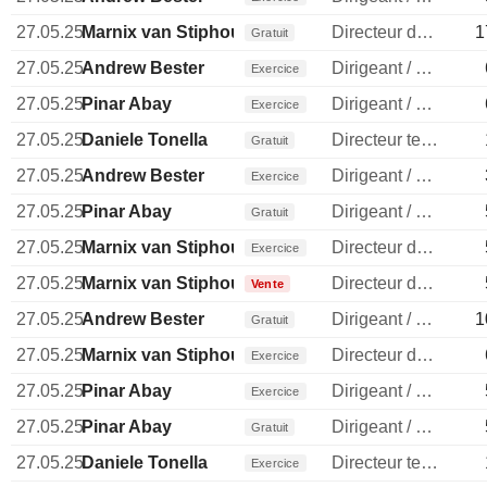
27.05.25
Marnix van Stiphout
Directeur des operations
1
Gratuit
27.05.25
Andrew Bester
Dirigeant / cadre principal
Exercice
27.05.25
Pinar Abay
Dirigeant / cadre principal
Exercice
27.05.25
Daniele Tonella
Directeur technique
Gratuit
27.05.25
Andrew Bester
Dirigeant / cadre principal
Exercice
27.05.25
Pinar Abay
Dirigeant / cadre principal
Gratuit
27.05.25
Marnix van Stiphout
Directeur des operations
Exercice
27.05.25
Marnix van Stiphout
Directeur des operations
Vente
27.05.25
Andrew Bester
Dirigeant / cadre principal
1
Gratuit
27.05.25
Marnix van Stiphout
Directeur des operations
Exercice
27.05.25
Pinar Abay
Dirigeant / cadre principal
Exercice
27.05.25
Pinar Abay
Dirigeant / cadre principal
Gratuit
27.05.25
Daniele Tonella
Directeur technique
Exercice