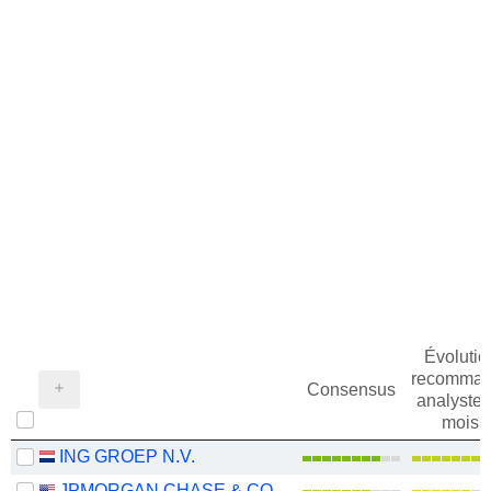
Évolutio
recomman
Consensus
analystes
mois
ING GROEP N.V.
JPMORGAN CHASE & CO.