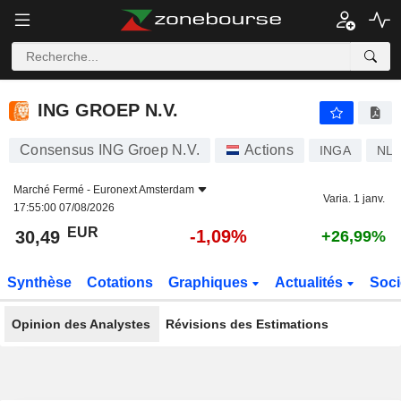
ING GROEP N.V.
30,49
€
-1,09%
ING GROEP N.V.
Consensus ING Groep N.V.
Actions
INGA
NL0
Marché Fermé -
Euronext Amsterdam
Varia. 1 janv.
17:55:00 07/08/2026
EUR
-1,09%
30,49
+26,99%
Synthèse
Cotations
Graphiques
Actualités
Soci
Opinion des Analystes
Révisions des Estimations