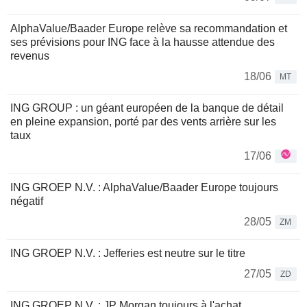
AlphaValue/Baader Europe relève sa recommandation et
ses prévisions pour ING face à la hausse attendue des
revenus
18/06
MT
ING GROUP : un géant européen de la banque de détail
en pleine expansion, porté par des vents arrière sur les
taux
17/06
ING GROEP N.V. : AlphaValue/Baader Europe toujours
négatif
28/05
ZM
ING GROEP N.V. : Jefferies est neutre sur le titre
27/05
ZD
ING GROEP N.V. : JP Morgan toujours à l'achat