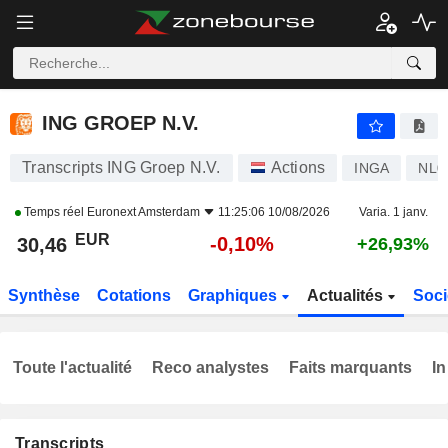
ING GROEP N.V.
30,46
€
-0,10%
ING GROEP N.V.
Transcripts ING Groep N.V.
Actions
INGA
NL0
Temps réel
Euronext Amsterdam
11:25:06 10/08/2026
Varia. 1 janv.
EUR
-0,10%
30,46
+26,93%
Synthèse
Cotations
Graphiques
Actualités
Soci
Toute l'actualité
Reco analystes
Faits marquants
In
Transcripts