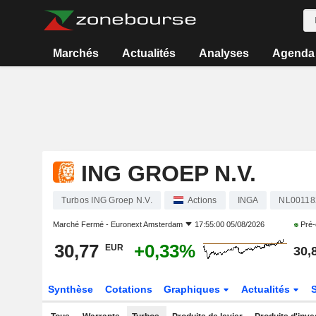
Marchés
Actualités
Analyses
Agenda
ING GROEP N.V.
Turbos ING Groep N.V.
Actions
INGA
NL00118
Marché Fermé -
Euronext Amsterdam
17:55:00 05/08/2026
Pré-
30,77
+0,33%
EUR
30,
Synthèse
Cotations
Graphiques
Actualités