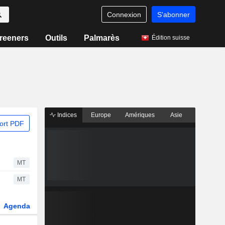
Connexion
S'abonner
reeners
Outils
Palmarès
Édition suisse
Indices
Europe
Amériques
Asie
ort PDF
MT
MT
Agenda
Secteur
Dérivés
Fonds et ETFs