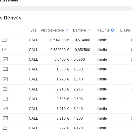
estissement
s Dérivés
Type
Prix d'exercice
Barrière
Maturité
Elastic
B
CALL
-0,514000
€
-0,514000
Illimité
B
CALL
-0,652500
€
-0,652500
Illimité
B
CALL
0,6400
€
0,6900
Illimité
B
CALL
1,553
€
1,553
Illimité
CALL
1,795
€
1,840
Illimité
H
B
CALL
2,916
€
2,916
Illimité
B
CALL
3,596
€
3,596
Illimité
B
CALL
3,010
€
3,240
Illimité
B
CALL
3,910
€
4,200
Illimité
S
CALL
3,972
€
4,120
Illimité