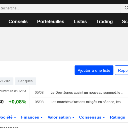
Conseils
Portefeuilles
Listes
Trading
Sc
Ajouter à une liste
Rapp
21202
Banques
ouverture
08:12:53
05/08
Le Dow Jones atteint un nouveau sommet, le S&P 500 reflue alors que les traders attendent un accord sur Ormuz
80
+0,08%
05/08
Les marchés d'actions mitigés en séance, les États-Unis proches d'un accord sur Ormuz
Société
Finances
Valorisation
Consensus
Ratings