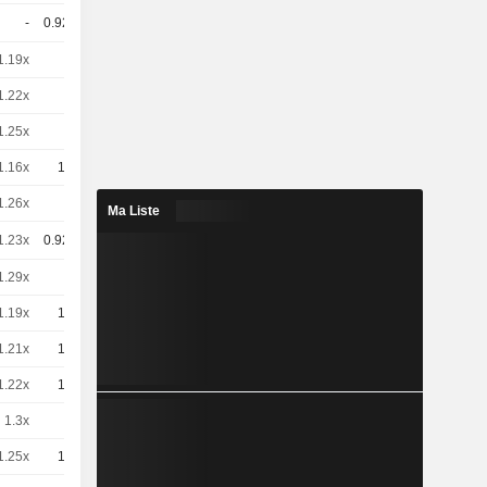
-
0.925
-
EUR
1.19x
1
-
EUR
1.22x
2
-
EUR
1.25x
1
-
EUR
1.16x
10
-
EUR
1.26x
1
-
EUR
Ma Liste
1.23x
0.925
-
EUR
1.29x
2
-
EUR
1.19x
10
-
EUR
1.21x
10
-
EUR
1.22x
10
-
EUR
1.3x
1
-
EUR
1.25x
10
-
EUR