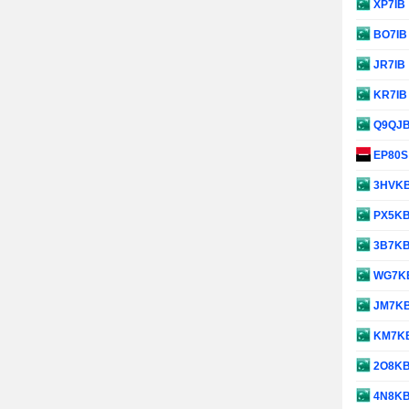
XP7IB
BO7I
JR7IB
KR7I
Q9QJ
EP80
3HVK
PX5K
3B7K
WG7K
JM7K
KM7K
2O8K
4N8K