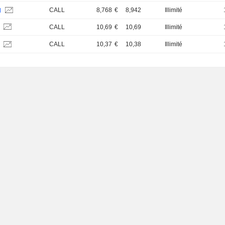
CALL
8,768
€
8,942
Illimité
H
S
CALL
10,69
€
10,69
Illimité
CALL
10,37
€
10,38
Illimité
H