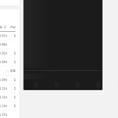
ité
Parité
Cours
0.97x
10
-
EUR
0.98x
5
-
EUR
1.02x
10
-
EUR
1.04x
10
-
EUR
-
0.925
-
EUR
1.08x
10
-
EUR
1.11x
10
-
EUR
1.11x
10
-
EUR
1.14x
10
-
EUR
1.15x
1
-
EUR