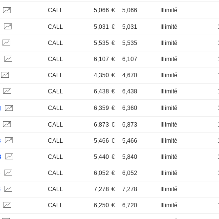
CALL
5,066
€
5,066
Illimité
H
S
CALL
5,031
€
5,031
Illimité
CALL
5,535
€
5,535
Illimité
B
CALL
6,107
€
6,107
Illimité
CALL
4,350
€
4,670
Illimité
B
CALL
6,438
€
6,438
Illimité
CALL
6,359
€
6,360
Illimité
H
S
CALL
6,873
€
6,873
Illimité
B
CALL
5,466
€
5,466
Illimité
B
CALL
5,440
€
5,840
Illimité
B
CALL
6,052
€
6,052
Illimité
S
CALL
7,278
€
7,278
Illimité
B
CALL
6,250
€
6,720
Illimité