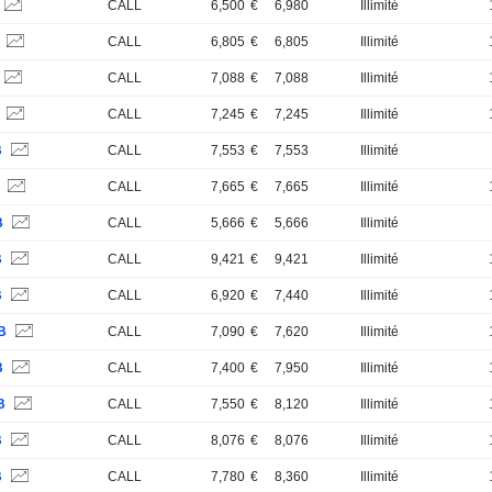
CALL
6,500
€
6,980
Illimité
B
CALL
6,805
€
6,805
Illimité
CALL
7,088
€
7,088
Illimité
B
CALL
7,245
€
7,245
Illimité
B
CALL
7,553
€
7,553
Illimité
S
CALL
7,665
€
7,665
Illimité
B
CALL
5,666
€
5,666
Illimité
B
CALL
9,421
€
9,421
Illimité
B
CALL
6,920
€
7,440
Illimité
B
CALL
7,090
€
7,620
Illimité
B
CALL
7,400
€
7,950
Illimité
B
CALL
7,550
€
8,120
Illimité
B
CALL
8,076
€
8,076
Illimité
B
CALL
7,780
€
8,360
Illimité