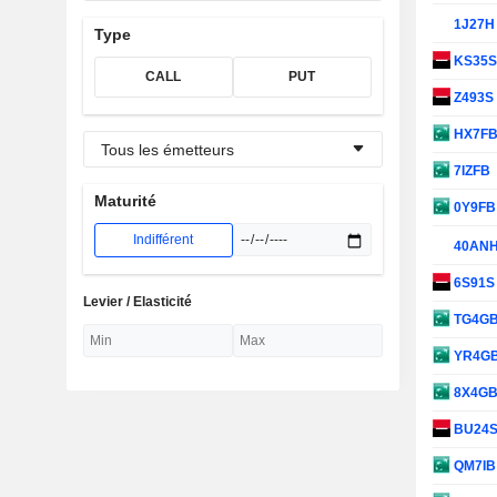
1J27
Type
KS35
CALL
PUT
Z493S
HX7F
Tous les émetteurs
7IZFB
Maturité
0Y9F
Indifférent
40AN
6S91
Levier / Elasticité
TG4G
YR4G
8X4G
BU24
QM7I