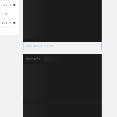
1.37x
0.983
-
EUR
1.53x
1
-
EUR
1.47x
0.983
-
EUR
Suite du Palmarès
Palmarès