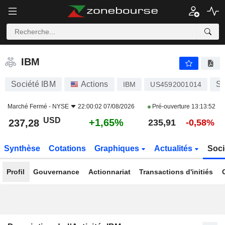
IBM
237,28
$
+1,65%
IBM
Société IBM
Actions
Se
IBM
US4592001014
Marché Fermé -
NYSE
22:00:02 07/08/2026
Pré-ouverture
13:13:52
USD
+1,65%
237,28
235,91
-0,58%
Synthèse
Cotations
Graphiques
Actualités
Soci
Profil
Gouvernance
Actionnariat
Transactions d'initiés