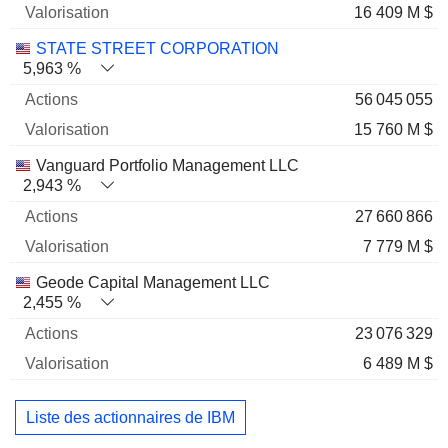
16 409 M $
STATE STREET CORPORATION
5,963 %
56 045 055
15 760 M $
Vanguard Portfolio Management LLC
2,943 %
27 660 866
7 779 M $
Geode Capital Management LLC
2,455 %
23 076 329
6 489 M $
Liste des actionnaires de IBM