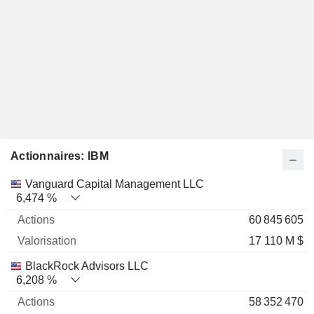
Actionnaires: IBM
Nom
Actions
%
Valorisation
Vanguard Capital Management LLC
6,474 %
60 845 605
17 110 M $
BlackRock Advisors LLC
6,208 %
58 352 470