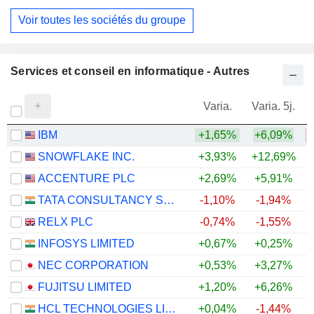
Information Technology Services
Voir toutes les sociétés du groupe
Services et conseil en informatique - Autres
Varia.
Varia. 5j.
IBM
+1,65%
+6,09%
SNOWFLAKE INC.
+3,93%
+12,69%
+
ACCENTURE PLC
+2,69%
+5,91%
TATA CONSULTANCY SERVICES LTD.
-1,10%
-1,94%
RELX PLC
-0,74%
-1,55%
INFOSYS LIMITED
+0,67%
+0,25%
NEC CORPORATION
+0,53%
+3,27%
FUJITSU LIMITED
+1,20%
+6,26%
HCL TECHNOLOGIES LIMITED
+0,04%
-1,44%