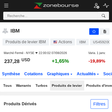
IBM
237,28
$
+1,65%
IBM
Produits de levier IBM
Actions
IBM
US459200
Marché Fermé -
NYSE
22:00:02 07/08/2026
Varia. 1 janv.
USD
+1,65%
237,28
-19,89%
Synthèse
Cotations
Graphiques
Actualités
Soci
Tous
Warrants
Turbos
Produits de levier
Produits d'inv
Filtres
Produits Dérivés