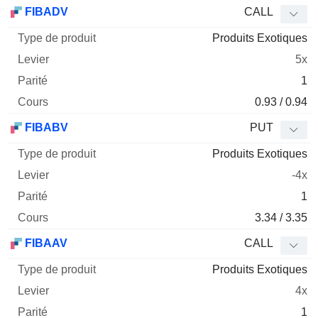
Type
FIBADV
CALL
de
Produits Exotiques
Mnemo
Type
produit
Levier
Parité
Cours
5x
1
0.93 / 0.94
FIBABV
PUT
Produits Exotiques
-4x
1
3.34 / 3.35
FIBAAV
CALL
Produits Exotiques
4x
1