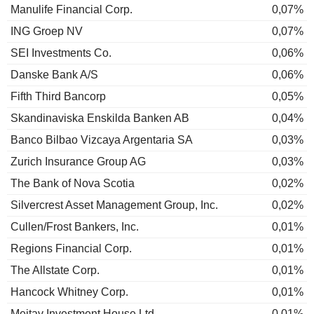
Manulife Financial Corp.
0,07%
ING Groep NV
0,07%
SEI Investments Co.
0,06%
Danske Bank A/S
0,06%
Fifth Third Bancorp
0,05%
Skandinaviska Enskilda Banken AB
0,04%
Banco Bilbao Vizcaya Argentaria SA
0,03%
Zurich Insurance Group AG
0,03%
The Bank of Nova Scotia
0,02%
Silvercrest Asset Management Group, Inc.
0,02%
Cullen/Frost Bankers, Inc.
0,01%
Regions Financial Corp.
0,01%
The Allstate Corp.
0,01%
Hancock Whitney Corp.
0,01%
Meitav Investment House Ltd.
0,01%