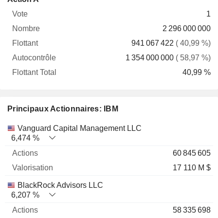
Vote
Nombre
Flottant
Autocontrôle
Total
1
2 296 000 000
941 067 422
( 40,99 %)
1 354 000 000
( 58,97 %)
40,99 %
Principaux Actionnaires: IBM
Nom
Actions
%
Valorisation
Vanguard Capital Management LLC
6,474 %
60 845 605
17 110 M $
BlackRock Advisors LLC
6,207 %
58 335 698