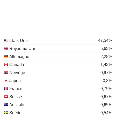
Etats-Unis
47,54%
Royaume-Uni
5,63%
Allemagne
2,28%
Canada
1,43%
Norvège
0,97%
Japon
0,8%
France
0,75%
Suisse
0,67%
Australie
0,65%
Suède
0,54%