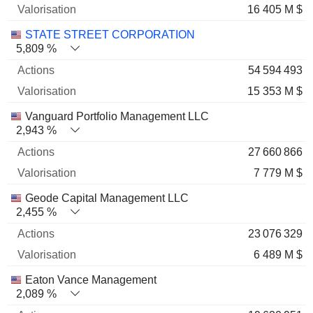
16 405 M $
STATE STREET CORPORATION
5,809 %
54 594 493
15 353 M $
Vanguard Portfolio Management LLC
2,943 %
27 660 866
7 779 M $
Geode Capital Management LLC
2,455 %
23 076 329
6 489 M $
Eaton Vance Management
2,089 %