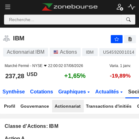
IBM
237,28
$
+1,65%
IBM
Actionnariat IBM
Actions
IBM
US4592001014
Marché Fermé -
NYSE
22:00:02 07/08/2026
Varia. 1 janv.
USD
+1,65%
237,28
-19,89%
Synthèse
Cotations
Graphiques
Actualités
Soci
Profil
Gouvernance
Actionnariat
Transactions d'initiés
Classe d'Actions: IBM
Flottant
Action A