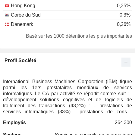
Hong Kong
0,35%
Corée du Sud
0,3%
Danemark
0,26%
Pays-Bas
0,21%
Basé sur les 1000 détentions les plus importantes
Italie
0,15%
Nouvelle-Zélande
0,15%
Profil Société
Irlande
0,1%
Personnes physiques
0,09%
Israël
0,07%
International Business Machines Corporation (IBM) figure
parmi les 1ers prestataires mondiaux de services
Belgique
0,06%
informatiques. Le CA par activité se répartit comme suit : -
Finlande
0,05%
développement solutions cognitives et de logiciels de
traitement des transactions (43,2%) ; - prestations de
Luxembourg
0,05%
services informatiques (33%) : prestations de conseil
(gestion de la chaîne logistique, de la performance
Liechtenstein
0,04%
Employés
264 300
financière, de la relation client, des ressources humaines,
Espagne
0,04%
etc.), de gestion des applications, d'intégration de systèmes,
Secteur
Services et conseils en informatique