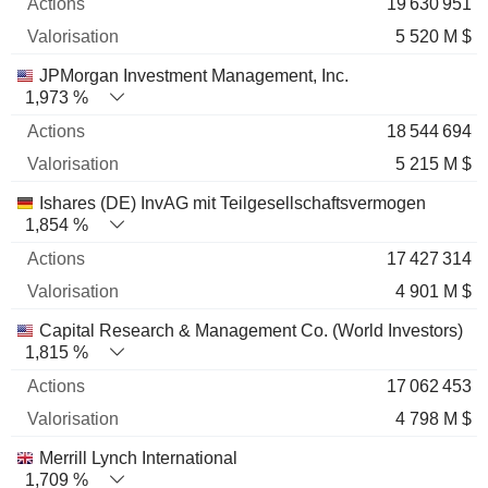
19 630 951
5 520 M $
JPMorgan Investment Management, Inc.
1,973 %
18 544 694
5 215 M $
Ishares (DE) InvAG mit Teilgesellschaftsvermogen
1,854 %
17 427 314
4 901 M $
Capital Research & Management Co. (World Investors)
1,815 %
17 062 453
4 798 M $
Merrill Lynch International
1,709 %