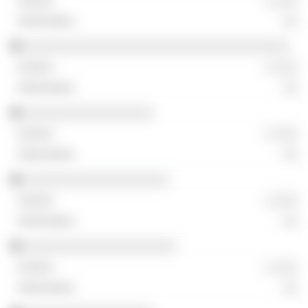
░ ░░░
░░
░░░░░░░░░░░░░░░░░░░░░░░░░░░░░░░░░░░
░ ░░░
░░
░░░░░░░░░░░░░░░░░
░ ░░░
░░
░░░░░░░░░░░░░░░░░░░
░ ░░░
░░
░░░░░░░░░░░░░░░░░░░░
░ ░░░
░░